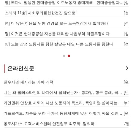
[성명] 또다시 발생한 현대중공업 이주노동자 중대재해 - 현대중공업과 한국 정부, 우즈베키스탄 노동청을 규탄한다
[성명] 기업 범죄 방패막이 사법부, 변하지 않는 체제의 실체 - 아리셀 참사 주범 박순관 4년 선고에 부쳐
[성명] 이재명 정부와 CU 원청이 서광석을 죽였다! - 고 서광석 동지의 죽음을 애도하며
[
[성명] 고진수를 즉각 석방하라! 감옥에 가야할 자는 주명건과 정근식이다!
[
[성명] 이재명정부·서울시교육청·경찰의 폭력 탄압을 규탄한다! 지혜복 교사와 연대자들을 즉각 석방하라!
[
[성명] 말뿐인 학살 규탄은 공모의 또 다른 이름이다! 평화활동가 여권 무효화 지금 당장 철회하라!
[
온라인신문
[원청교섭투쟁 기획인터뷰4] 원청교섭은 선택 아닌 필수! 7.15 총파업은 자본에 원청교섭 시작을 알리는 첫걸음이자 선전포고다
보
물러났는가 - 총파업, 항구 봉쇄, 국제 연대가 만들어 낸 에너지 자본의 후퇴
[번역] 빵과 장미: 자본주의 아래서의 젠더와 계급 (0) 들어가며
 나선 노동자의 목소리, 폭염처럼 쏟아지는 불평등에 맞서 노동자계급의 메아리를!
누구의 자유인가, 누구를 위한 자유인가 - 왜곡되고 박제된 광주를 넘어
본을 위한 국가적 동원체제에 맞서 어떻게 싸울 것인가?
[원청교섭투쟁 기획인터뷰3] 다가오는 구조조정, 원청책임 부품·서열노동자 총고용 보장을 요구하며 공동파업에 나섭시다! - 현대
7월 5일 전국이주노동자 공동행동대회: 이주노동자들이 노동조합 가입을 선언하다
경