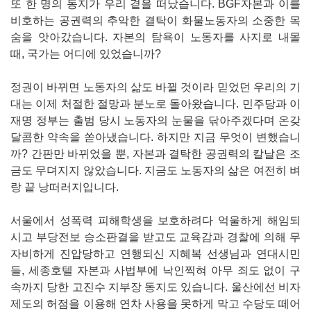
​또 한 명의 동지가 우리 곁을 떠났습니다. BGF자본과 이를
비호하는 공권력의 추악한 결탁이 화물노동자의 소중한 목
숨을 앗아갔습니다. 자본의 탐욕이 노동자를 사지로 내몰
때, 국가는 어디에 있었습니까?
정권이 바뀌면 노동자의 삶도 바뀔 것이라 믿었던 우리의 기
대는 이제 처절한 절망과 분노로 돌아왔습니다. ​민주당과 이
재명 정부는 출범 당시 노동자의 눈물을 닦아주겠다며 온갖
달콤한 약속을 쏟아냈습니다. 하지만 지금 무엇이 변했습니
까? 간판만 바뀌었을 뿐, 자본과 결탁한 공권력의 칼날은 조
금도 무뎌지지 않았습니다. 지금도 노동자의 삶은 여전히 벼
랑 끝 낭떠러지입니다.
서울에서 성폭력 피해학생을 보호하려다 억울하게 해임되
시고 부당전보 승소판결을 받고도 교육감과 경찰에 의해 무
자비하게 진압당하고 연행되신 지혜복 선생님과 연대시민
들, 세종호텔 자본과 사법부에 낙인찍혀 아무 죄도 없이 구
속까지 당한 고진수 지부장 동지도 있습니다. 울산에선 비자
제도의 허점을 이용해 연차 사용을 못하게 막고 수당도 떼어