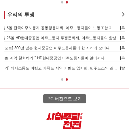
우리의 투쟁
합 가입을 선언하다
[후기] SK하이닉스·한화에어로스페이스 중대재해, 이윤 위해 생명안전을 위협하는 '첨단산업' 자본을 규탄하다
6월 26일 HD현대중공업 이주노동자 투쟁문화제, 이주노동자들의 함성과 노랫소리가 울산 동구 앞바다에 울려 퍼지다!
[후기] 진짜 사장 서울시와 국가를 앉히는 돌봄 노동자 투쟁을 위해
[후기] 현대차 진짜 사장 당장 나와! - 5월 28일 원청교섭 불응 현대차 규탄 금속노조 결의대회
[
[우리의 투쟁] 이스라엘의 가자지구 가스전 개발사업에 참여하는 한국석유공사 규탄 기자회견이 열리다.
"
노조의 길이 옳기에 투쟁하는 이주노동자
[발언] 노동절, 우리는 끓어오르는 분노를 안고 이 자리에 섰습니다
PC 버전으로 보기