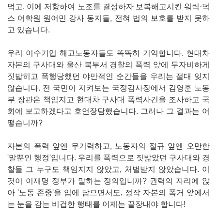
먹고, 이에 저항하여 노조를 결성하자 보복해고시킨 워릭·덕
스 어학원 원어민 강사 동지들, 전혀 법의 보호를 받지 못하
고 있습니다.
​우리 이수기업 해고노동자들도 똑똑히 기억합니다. 현대차
자본의 구사대와 울산 북부서 경찰의 폭력 앞에 무자비하게
짓밟히고 폭행당했던 야만적인 순간들을 우리는 절대 잊지
않습니다. 전 국민이 지켜보는 국정감사장에서 김영훈 노동
부 장관은 책임지고 현대차 구사대 폭력사건을 조사하고 국
회에 보고하겠다고 호언장담했습니다. 그러나 그 결과는 어
떻습니까?
자본의 폭력 앞엔 무기력하고, 노동자의 절규 앞엔 오만한
'말뿐인 행정'입니다. 우리를 폭력으로 짓밟았던 구사대와 경
찰들 그 누구도 책임지지 않았고, 처벌받지 않았습니다. 이
것이 이재명 정부가 말하는 정의입니까? 권력의 자리에 앉
아 '노동 존중'을 입에 담으면서도, 정작 자본의 폭거 앞에서
는 눈을 감는 비겁한 행태를 이제는 끝장내야 합니다!