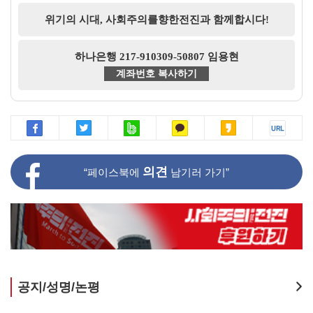
위기의 시대, 사회주의를향한전진과 함께합시다!
하나은행 217-910309-50807 임용현
계좌번호 복사하기
의견
“페이스북에
남기러 가기”
공지/성명/논평