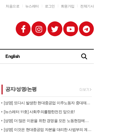
처음으로
뉴스레터
로그인
회원가입
전체기사
English
공지/성명/논평
[성명] 또다시 발생한 현대중공업 이주노동자 중대재해 - 현대중공업과 한…
[뉴스레터 11호] 사회주의를향한전진 앞으로!
[성명] 더 많은 이윤을 위한 경영을 모든 노동현장에서 철폐하라
[성명] 이것은 현대중공업 자본을 대리한 사법부의 계급투쟁이다