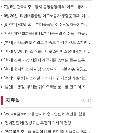
7월 5일 전국이주노동자 공동행동대회: 이주노동자들이 노동조합 가입을 선…
6월 26일 HD현대중공업 이주노동자 투쟁문화제, 이주노동자들의 함성과 …
[리포트] 300명 넘는 현대중공업 이주노동자들이 한 자리에 모이다
"나쁜 계약 철회하라!" HD현대중공업 이주노동자들이 일어서다
[후기] 의사소통도 어렵고 가족도 지역 기반도 없지만, 민주노조의 길이 …
[후기] SK하이닉스·한화에어로스페이스 중대재해, 이윤 위해 생명안전을 …
[후기] 진짜 사장 서울시와 국가를 앉히는 돌봄 노동자 투쟁을 위해
[후기] 현대차 진짜 사장 당장 나와! - 5월 28일 원청교섭 불응 현…
[우리의 투쟁] 이스라엘의 가자지구 가스전 개발사업에 참여하는 한국석유공…
[발언] 노동절, 우리는 끓어오르는 분노를 안고 이 자리에 섰습니다
자료실
[260730 글로비스울산지회 총파업집회 유인물] 참을만큼 참았다! 총단…
[정세집담회] 원청교섭 투쟁의 과제와 전망
[260715 민주노총 총파업 대회 유인물] 원청교섭 돌파구 - 7월 총…