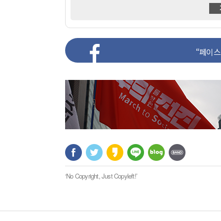
“페이
‘No Copyright, Just Copyleft!’