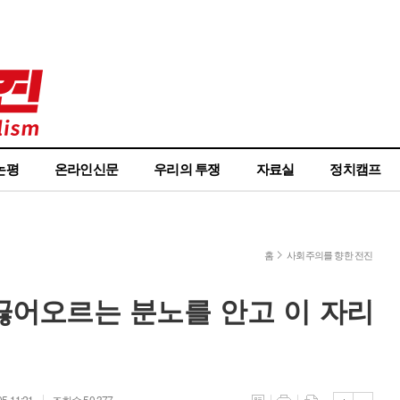
논평
온라인신문
우리의 투쟁
자료실
정치캠프
홈
사회주의를 향한 전진
 끓어오르는 분노를 안고 이 자리
5 11:21
조회수 50,377