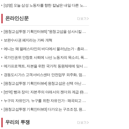
[성명] 오늘 삼성 노동자를 향한 칼날은 내일 다른 노동자를 향한다
온라인신문
[원청교섭투쟁 기획인터뷰5] "원청교섭을 성사시킬 있는 힘은 법이 아니라…
보완수사권 폐지라는 가짜 개혁
에니는 왜 팔레스타인의 바다에서 물러났는가 - 총파업, 항구 봉쇄, 국제…
국가인권위 안창호 사퇴에 나선 노동자의 목소리, 폭염처럼 쏟아지는 불평등…
메가프로젝트, 자본을 위한 국가적 동원체제에 맞서 어떻게 싸울 것인가?
경동도시가스 고객서비스센터 안전업무 외주화, 멈춰라!
[원청교섭투쟁 기획인터뷰4] 원청교섭은 선택 아닌 필수! 7.15 총파업…
[번역] 빵과 장미: 자본주의 아래서의 젠더와 계급 (0) 들어가며
누구의 자유인가, 누구를 위한 자유인가 - 왜곡되고 박제된 광주를 넘어
[원청교섭투쟁 기획인터뷰3] 다가오는 구조조정, 원청책임 부품·서열노동자…
우리의 투쟁