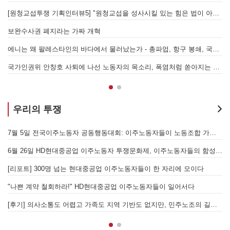
[원청교섭투쟁 기획인터뷰5] "원청교섭을 성사시킬 있는 힘은 법이 아니라 단결투쟁입니다" - 현대제철 비정규직지회 이상규 동지
경
7.15 총파업은 자본에 원청교섭 시작을 알리는 첫걸음이자 선전포고다
보완수사권 폐지라는 가짜 개혁
에니는 왜 팔레스타인의 바다에서 물러났는가 - 총파업, 항구 봉쇄, 국제 연대가 만들어 낸 에너지 자본의 후퇴
[
어
국가인권위 안창호 사퇴에 나선 노동자의 목소리, 폭염처럼 쏟아지는 불평등에 맞서 노동자계급의 메아리를!
누
우리의 투쟁
[후기] SK하이닉스·한화에어로스페이스 중대재해, 이윤 위해 생명안전을 위협하는 '첨단산업' 자본을 규탄하다
7월 5일 전국이주노동자 공동행동대회: 이주노동자들이 노동조합 가입을 선언하다
6월 26일 HD현대중공업 이주노동자 투쟁문화제, 이주노동자들의 함성과 노랫소리가 울산 동구 앞바다에 울려 퍼지다!
[
월 28일 원청교섭 불응 현대차 규탄 금속노조 결의대회
[리포트] 300명 넘는 현대중공업 이주노동자들이 한 자리에 모이다
엘의 가자지구 가스전 개발사업에 참여하는 한국석유공사 규탄 기자회견이 열리다.
"나쁜 계약 철회하라!" HD현대중공업 이주노동자들이 일어서다
[후기] 의사소통도 어렵고 가족도 지역 기반도 없지만, 민주노조의 길이 옳기에 투쟁하는 이주노동자
[