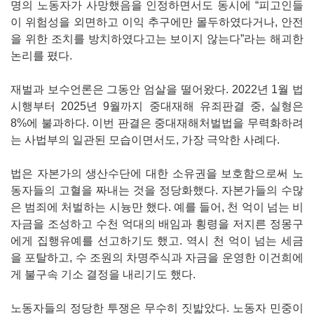
명의 노동자가 사망했음을 인정하면서도 동시에 “피고인들
이 위험성을 외면하고 이익 추구에만 몰두하였다거나, 안전
을 위한 조치를 방치하였다고는 보이지 않는다”라는 해괴한
논리를 폈다.
재벌과 보수언론은 그동안 엄살을 떨어왔다. 2022년 1월 법
시행부터 2025년 9월까지 중대재해 유죄판결 중, 실형은
8%에 불과하다. 이번 판결은 중대재해처벌법을 무력화하려
는 사법부의 일관된 모습이면서도, 가장 극악한 사례다.
법은 자본가의 생산수단에 대한 소유권을 보호함으로써 노
동자들의 고혈을 짜내는 것을 정당화했다. 자본가들의 수많
은 범죄에 처벌하는 시늉만 했다. 예를 들어, 천 억이 넘는 비
자금을 조성하고 수천 억대의 배임과 횡령을 저지른 정몽구
에게 집행유예를 선고하기도 했고. 역시 천 억이 넘는 세금
을 포탈하고, 수 조원의 차명주식과 자금을 운영한 이건희에
게 불구속 기소 결정을 내리기도 했다.
노동자들의 정당한 투쟁은 무수히 짓밟았다. 노동자 민중이