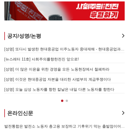
공지/성명/논평
지 않는 체제의 실체 - 아리셀 참사 주범 박순관 4년 선고에 부쳐
[성명] 또다시 발생한 현대중공업 이주노동자 중대재해 - 현대중공업과 한국 정부, 우즈베키스탄 노동청을 규탄한다
[성명] 이재명 정부와 CU 원청이 서광석을 죽였다! - 고 서광석 동지의 죽음을 애도하며
[뉴스레터 11호] 사회주의를향한전진 앞으로!
할 자는 주명건과 정근식이다!
[성명] 더 많은 이윤을 위한 경영을 모든 노동현장에서 철폐하라
[성명] 이재명정부·서울시교육청·경찰의 폭력 탄압을 규탄한다! 지혜복 교사와 연대자들을 즉각 석방하라!
[성명] 이것은 현대중공업 자본을 대리한 사법부의 계급투쟁이다
[성명] 말뿐인 학살 규탄은 공모의 또 다른 이름이다! 평화활동가 여권 무효화 지금 당장 철회하라!
[성명] 오늘 삼성 노동자를 향한 칼날은 내일 다른 노동자를 향한다
온라인신문
본을 위한 국가적 동원체제에 맞서 어떻게 싸울 것인가?
발전통합은 발전소 노동자 총고용 보장하고 기후위기 막는 출발점이어야 한다!