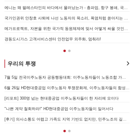
에니는 왜 팔레스타인의 바다에서 물러났는가 - 총파업, 항구 봉쇄, 국제 연대가 만들어 낸 에너지 자본의 후퇴
[
어
국가인권위 안창호 사퇴에 나선 노동자의 목소리, 폭염처럼 쏟아지는 불평등에 맞서 노동자계급의 메아리를!
누
 요구하며 공동파업에 나섭시다! - 현대
메가프로젝트, 자본을 위한 국가적 동원체제에 맞서 어떻게 싸울 것인가?
합 가입을 선언하다
경동도시가스 고객서비스센터 안전업무 외주화, 멈춰라!
우리의 투쟁
[후기] SK하이닉스·한화에어로스페이스 중대재해, 이윤 위해 생명안전을 위협하는 '첨단산업' 자본을 규탄하다
7월 5일 전국이주노동자 공동행동대회: 이주노동자들이 노동조합 가입을 선언하다
6월 26일 HD현대중공업 이주노동자 투쟁문화제, 이주노동자들의 함성과 노랫소리가 울산 동구 앞바다에 울려 퍼지다!
[
월 28일 원청교섭 불응 현대차 규탄 금속노조 결의대회
[리포트] 300명 넘는 현대중공업 이주노동자들이 한 자리에 모이다
엘의 가자지구 가스전 개발사업에 참여하는 한국석유공사 규탄 기자회견이 열리다.
"나쁜 계약 철회하라!" HD현대중공업 이주노동자들이 일어서다
[후기] 의사소통도 어렵고 가족도 지역 기반도 없지만, 민주노조의 길이 옳기에 투쟁하는 이주노동자
[