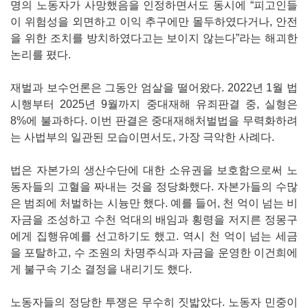
명의 노동자가 사망했음을 인정하면서도 동시에 “피고인들
이 위험성을 외면하고 이익 추구에만 몰두하였다거나, 안전
을 위한 조치를 방치하였다고는 보이지 않는다”라는 해괴한
논리를 폈다.
재벌과 보수언론은 그동안 엄살을 떨어왔다. 2022년 1월 법
시행부터 2025년 9월까지 중대재해 유죄판결 중, 실형은
8%에 불과하다. 이번 판결은 중대재해처벌법을 무력화하려
는 사법부의 일관된 모습이면서도, 가장 극악한 사례다.
법은 자본가의 생산수단에 대한 소유권을 보호함으로써 노
동자들의 고혈을 짜내는 것을 정당화했다. 자본가들의 수많
은 범죄에 처벌하는 시늉만 했다. 예를 들어, 천 억이 넘는 비
자금을 조성하고 수천 억대의 배임과 횡령을 저지른 정몽구
에게 집행유예를 선고하기도 했고. 역시 천 억이 넘는 세금
을 포탈하고, 수 조원의 차명주식과 자금을 운영한 이건희에
게 불구속 기소 결정을 내리기도 했다.
노동자들의 정당한 투쟁은 무수히 짓밟았다. 노동자 민중이