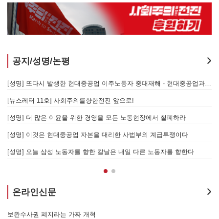
공지/성명/논평
지 않는 체제의 실체 - 아리셀 참사 주범 박순관 4년 선고에 부쳐
[성명] 또다시 발생한 현대중공업 이주노동자 중대재해 - 현대중공업과 한국 정부, 우즈베키스탄 노동청을 규탄한다
[성명] 이재명 정부와 CU 원청이 서광석을 죽였다! - 고 서광석 동지의 죽음을 애도하며
[뉴스레터 11호] 사회주의를향한전진 앞으로!
할 자는 주명건과 정근식이다!
[성명] 더 많은 이윤을 위한 경영을 모든 노동현장에서 철폐하라
[성명] 이재명정부·서울시교육청·경찰의 폭력 탄압을 규탄한다! 지혜복 교사와 연대자들을 즉각 석방하라!
[성명] 이것은 현대중공업 자본을 대리한 사법부의 계급투쟁이다
[성명] 말뿐인 학살 규탄은 공모의 또 다른 이름이다! 평화활동가 여권 무효화 지금 당장 철회하라!
[성명] 오늘 삼성 노동자를 향한 칼날은 내일 다른 노동자를 향한다
온라인신문
7.15 총파업은 자본에 원청교섭 시작을 알리는 첫걸음이자 선전포고다
보완수사권 폐지라는 가짜 개혁