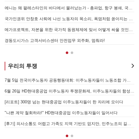
에니는 왜 팔레스타인의 바다에서 물러났는가 - 총파업, 항구 봉쇄, 국제 연대가 만들어 낸 에너지 자본의 후퇴
[
어
국가인권위 안창호 사퇴에 나선 노동자의 목소리, 폭염처럼 쏟아지는 불평등에 맞서 노동자계급의 메아리를!
누
 요구하며 공동파업에 나섭시다! - 현대
메가프로젝트, 자본을 위한 국가적 동원체제에 맞서 어떻게 싸울 것인가?
합 가입을 선언하다
경동도시가스 고객서비스센터 안전업무 외주화, 멈춰라!
우리의 투쟁
[후기] SK하이닉스·한화에어로스페이스 중대재해, 이윤 위해 생명안전을 위협하는 '첨단산업' 자본을 규탄하다
7월 5일 전국이주노동자 공동행동대회: 이주노동자들이 노동조합 가입을 선언하다
6월 26일 HD현대중공업 이주노동자 투쟁문화제, 이주노동자들의 함성과 노랫소리가 울산 동구 앞바다에 울려 퍼지다!
[
월 28일 원청교섭 불응 현대차 규탄 금속노조 결의대회
[리포트] 300명 넘는 현대중공업 이주노동자들이 한 자리에 모이다
엘의 가자지구 가스전 개발사업에 참여하는 한국석유공사 규탄 기자회견이 열리다.
"나쁜 계약 철회하라!" HD현대중공업 이주노동자들이 일어서다
[후기] 의사소통도 어렵고 가족도 지역 기반도 없지만, 민주노조의 길이 옳기에 투쟁하는 이주노동자
[