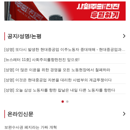
공지/성명/논평
지 않는 체제의 실체 - 아리셀 참사 주범 박순관 4년 선고에 부쳐
[성명] 또다시 발생한 현대중공업 이주노동자 중대재해 - 현대중공업과 한국 정부, 우즈베키스탄 노동청을 규탄한다
[성명] 이재명 정부와 CU 원청이 서광석을 죽였다! - 고 서광석 동지의 죽음을 애도하며
[뉴스레터 11호] 사회주의를향한전진 앞으로!
할 자는 주명건과 정근식이다!
[성명] 더 많은 이윤을 위한 경영을 모든 노동현장에서 철폐하라
[성명] 이재명정부·서울시교육청·경찰의 폭력 탄압을 규탄한다! 지혜복 교사와 연대자들을 즉각 석방하라!
[성명] 이것은 현대중공업 자본을 대리한 사법부의 계급투쟁이다
[성명] 말뿐인 학살 규탄은 공모의 또 다른 이름이다! 평화활동가 여권 무효화 지금 당장 철회하라!
[성명] 오늘 삼성 노동자를 향한 칼날은 내일 다른 노동자를 향한다
온라인신문
7.15 총파업은 자본에 원청교섭 시작을 알리는 첫걸음이자 선전포고다
보완수사권 폐지라는 가짜 개혁