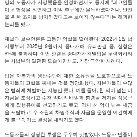
명의 노동자가 사망했음을 인정하면서도 동시에 “피고인들
이 위험성을 외면하고 이익 추구에만 몰두하였다거나, 안전
을 위한 조치를 방치하였다고는 보이지 않는다”라는 해괴한
논리를 폈다.
재벌과 보수언론은 그동안 엄살을 떨어왔다. 2022년 1월 법
시행부터 2025년 9월까지 중대재해 유죄판결 중, 실형은
8%에 불과하다. 이번 판결은 중대재해처벌법을 무력화하려
는 사법부의 일관된 모습이면서도, 가장 극악한 사례다.
법은 자본가의 생산수단에 대한 소유권을 보호함으로써 노
동자들의 고혈을 짜내는 것을 정당화했다. 자본가들의 수많
은 범죄에 처벌하는 시늉만 했다. 예를 들어, 천 억이 넘는 비
자금을 조성하고 수천 억대의 배임과 횡령을 저지른 정몽구
에게 집행유예를 선고하기도 했고. 역시 천 억이 넘는 세금
을 포탈하고, 수 조원의 차명주식과 자금을 운영한 이건희에
게 불구속 기소 결정을 내리기도 했다.
노동자들의 정당한 투쟁은 무수히 짓밟았다. 노동자 민중이