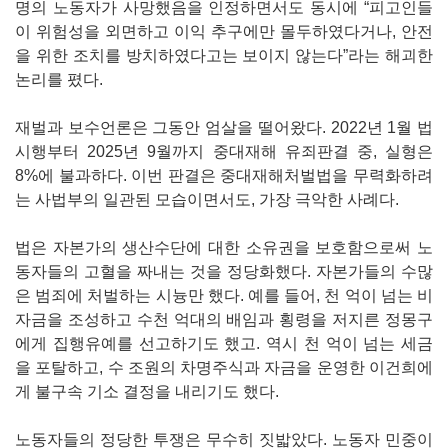
명의 노동자가 사망했음을 인정하면서도 동시에 “피고인들
이 위험성을 외면하고 이익 추구에만 몰두하였다거나, 안전
을 위한 조치를 방치하였다고는 보이지 않는다”라는 해괴한
논리를 폈다.
재벌과 보수언론은 그동안 엄살을 떨어왔다. 2022년 1월 법
시행부터 2025년 9월까지 중대재해 유죄판결 중, 실형은
8%에 불과하다. 이번 판결은 중대재해처벌법을 무력화하려
는 사법부의 일관된 모습이면서도, 가장 극악한 사례다.
법은 자본가의 생산수단에 대한 소유권을 보호함으로써 노
동자들의 고혈을 짜내는 것을 정당화했다. 자본가들의 수많
은 범죄에 처벌하는 시늉만 했다. 예를 들어, 천 억이 넘는 비
자금을 조성하고 수천 억대의 배임과 횡령을 저지른 정몽구
에게 집행유예를 선고하기도 했고. 역시 천 억이 넘는 세금
을 포탈하고, 수 조원의 차명주식과 자금을 운영한 이건희에
게 불구속 기소 결정을 내리기도 했다.
노동자들의 정당한 투쟁은 무수히 짓밟았다. 노동자 민중이