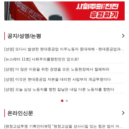
공지/성명/논평
지 않는 체제의 실체 - 아리셀 참사 주범 박순관 4년 선고에 부쳐
[성명] 또다시 발생한 현대중공업 이주노동자 중대재해 - 현대중공업과 한국 정부, 우즈베키스탄 노동청을 규탄한다
[성명] 이재명 정부와 CU 원청이 서광석을 죽였다! - 고 서광석 동지의 죽음을 애도하며
[뉴스레터 11호] 사회주의를향한전진 앞으로!
할 자는 주명건과 정근식이다!
[성명] 더 많은 이윤을 위한 경영을 모든 노동현장에서 철폐하라
[성명] 이재명정부·서울시교육청·경찰의 폭력 탄압을 규탄한다! 지혜복 교사와 연대자들을 즉각 석방하라!
[성명] 이것은 현대중공업 자본을 대리한 사법부의 계급투쟁이다
[성명] 말뿐인 학살 규탄은 공모의 또 다른 이름이다! 평화활동가 여권 무효화 지금 당장 철회하라!
[성명] 오늘 삼성 노동자를 향한 칼날은 내일 다른 노동자를 향한다
온라인신문
[원청교섭투쟁 기획인터뷰5] "원청교섭을 성사시킬 있는 힘은 법이 아니라 단결투쟁입니다" - 현대제철 비정규직지회 이상규 동지
경