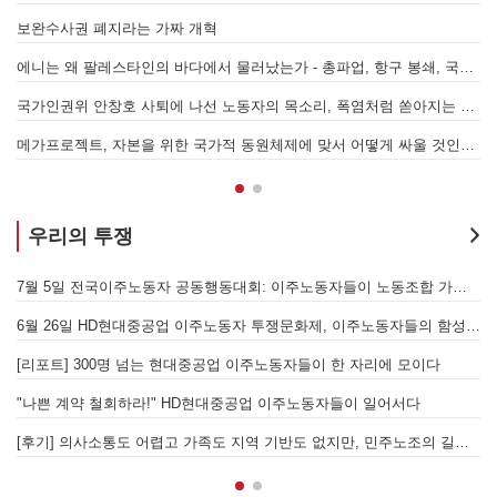
7.15 총파업은 자본에 원청교섭 시작을 알리는 첫걸음이자 선전포고다
보완수사권 폐지라는 가짜 개혁
에니는 왜 팔레스타인의 바다에서 물러났는가 - 총파업, 항구 봉쇄, 국제 연대가 만들어 낸 에너지 자본의 후퇴
[
어
국가인권위 안창호 사퇴에 나선 노동자의 목소리, 폭염처럼 쏟아지는 불평등에 맞서 노동자계급의 메아리를!
누
 요구하며 공동파업에 나섭시다! - 현대
메가프로젝트, 자본을 위한 국가적 동원체제에 맞서 어떻게 싸울 것인가?
우리의 투쟁
[후기] SK하이닉스·한화에어로스페이스 중대재해, 이윤 위해 생명안전을 위협하는 '첨단산업' 자본을 규탄하다
7월 5일 전국이주노동자 공동행동대회: 이주노동자들이 노동조합 가입을 선언하다
6월 26일 HD현대중공업 이주노동자 투쟁문화제, 이주노동자들의 함성과 노랫소리가 울산 동구 앞바다에 울려 퍼지다!
[
월 28일 원청교섭 불응 현대차 규탄 금속노조 결의대회
[리포트] 300명 넘는 현대중공업 이주노동자들이 한 자리에 모이다
엘의 가자지구 가스전 개발사업에 참여하는 한국석유공사 규탄 기자회견이 열리다.
"나쁜 계약 철회하라!" HD현대중공업 이주노동자들이 일어서다
[후기] 의사소통도 어렵고 가족도 지역 기반도 없지만, 민주노조의 길이 옳기에 투쟁하는 이주노동자
[