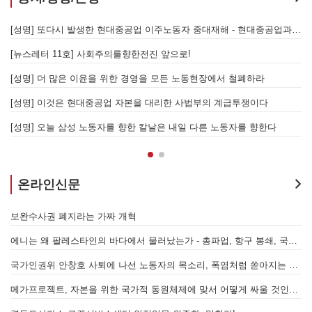
지 않는 체제의 실체 - 아리셀 참사 주범 박순관 4년 선고에 부쳐
[성명] 또다시 발생한 현대중공업 이주노동자 중대재해 - 현대중공업과 한국 정부, 우즈베키스탄 노동청을 규탄한다
[성명] 이재명 정부와 CU 원청이 서광석을 죽였다! - 고 서광석 동지의 죽음을 애도하며
[뉴스레터 11호] 사회주의를향한전진 앞으로!
할 자는 주명건과 정근식이다!
[성명] 더 많은 이윤을 위한 경영을 모든 노동현장에서 철폐하라
[성명] 이재명정부·서울시교육청·경찰의 폭력 탄압을 규탄한다! 지혜복 교사와 연대자들을 즉각 석방하라!
[성명] 이것은 현대중공업 자본을 대리한 사법부의 계급투쟁이다
[성명] 말뿐인 학살 규탄은 공모의 또 다른 이름이다! 평화활동가 여권 무효화 지금 당장 철회하라!
[성명] 오늘 삼성 노동자를 향한 칼날은 내일 다른 노동자를 향한다
온라인신문
7.15 총파업은 자본에 원청교섭 시작을 알리는 첫걸음이자 선전포고다
보완수사권 폐지라는 가짜 개혁
에니는 왜 팔레스타인의 바다에서 물러났는가 - 총파업, 항구 봉쇄, 국제 연대가 만들어 낸 에너지 자본의 후퇴
[
어
국가인권위 안창호 사퇴에 나선 노동자의 목소리, 폭염처럼 쏟아지는 불평등에 맞서 노동자계급의 메아리를!
누
 요구하며 공동파업에 나섭시다! - 현대
메가프로젝트, 자본을 위한 국가적 동원체제에 맞서 어떻게 싸울 것인가?