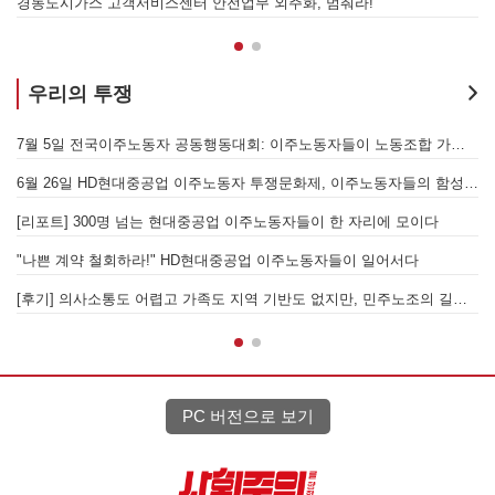
합 가입을 선언하다
경동도시가스 고객서비스센터 안전업무 외주화, 멈춰라!
우리의 투쟁
[후기] SK하이닉스·한화에어로스페이스 중대재해, 이윤 위해 생명안전을 위협하는 '첨단산업' 자본을 규탄하다
7월 5일 전국이주노동자 공동행동대회: 이주노동자들이 노동조합 가입을 선언하다
6월 26일 HD현대중공업 이주노동자 투쟁문화제, 이주노동자들의 함성과 노랫소리가 울산 동구 앞바다에 울려 퍼지다!
[
월 28일 원청교섭 불응 현대차 규탄 금속노조 결의대회
[리포트] 300명 넘는 현대중공업 이주노동자들이 한 자리에 모이다
엘의 가자지구 가스전 개발사업에 참여하는 한국석유공사 규탄 기자회견이 열리다.
"나쁜 계약 철회하라!" HD현대중공업 이주노동자들이 일어서다
[후기] 의사소통도 어렵고 가족도 지역 기반도 없지만, 민주노조의 길이 옳기에 투쟁하는 이주노동자
[
PC 버전으로 보기