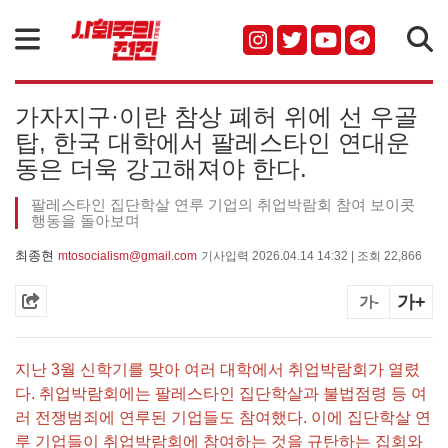
검색
가자지구·이란 참상 폐허 위에 선 우골
탑, 한국 대학에서 팔레스타인 연대운
동은 더욱 강고해져야 한다.
팔레스타인 집단학살 연루 기업의 취업박람회 참여 보이콧
행동을 돌아보며
최종현
mtosocialism@gmail.com
기사입력 2026.04.14 14:32 | 조회 22,866
가+
가-
지난 3월 신학기를 맞아 여러 대학에서 취업박람회가 열렸
다. 취업박람회에는 팔레스타인 집단학살과 불법점령 등 여
러 전쟁범죄에 연루된 기업들도 참여했다. 이에 집단학살 연
루 기업들이 취업박람회에 참여하는 것을 규탄하는 집회와