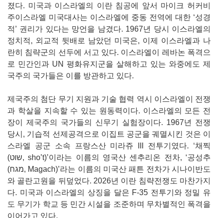
졌다. 미국과 이스라엘의 이란 침공에 앞서 마이크 허커비
주이스라엘 미국대사는 이스라엘에 중동 전역에 대한 ‘성경
적’ 권리가 있다는 망언을 남겼다. 1967년 당시 이스라엘의
정치적, 외교적 뒷배로 남았던 미국은, 이제 이스라엘과 나
란히 침략군의 선두에 서고 있다. 이스라엘이 레바논 폭격으
로 민간인과 UN 평화유지군을 살해하고 있는 와중에도 제
국주의 국가들은 이를 방관하고 있다.
제국주의 첨단 무기 지원과 기술 협력 역시 이스라엘이 전쟁
과 학살을 지속할 수 있는 원동력이다. 이스라엘의 모든 전
장이 제국주의 국가들의 신무기 실험장이다. 1967년 전쟁
당시, 기습적 선제공격으로 이집트 공군을 궤멸시킨 것은 이
스라엘 공군 소속 프랑스산 미라쥬 III 전투기였다. ‘채찍
(שוט, sho’t)’이라는 이름의 영국산 센추리온 전차, ‘공성추
(מגח, Magach)’라는 이름의 미국산 패튼 전차가 시나이반도
와 골란고원을 뒤덮었다. 2026년 이란 침략전쟁도 마찬가지
다. 미국과 이스라엘의 상징을 달은 F-35 전투기와 정밀 유
도 무기가 학교 등 민간 시설을 조준하며 무차별적인 폭격을
이어가고 있다.