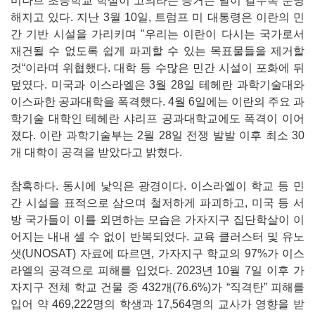
미나브 초등학교 학살이 고의라는 증거는 날이 갈수록 분명
해지고 있다. 지난 3월 10일, 트럼프 미 대통령은 이란의 민
간 기반 시설을 가리키며 "우리는 이란이 다시는 국가로서
재건될 수 없도록 쉽게 파괴할 수 있는 목표물들을 제거할
것“이라며 위협했다. 대학 등 수많은 민간 시설이 포화에 뒤
덮였다. 미국과 이스라엘은 3월 28일 테헤란 과학기술대와
이스파한 공과대학을 폭격했다. 4월 6일에는 이란의 주요 과
학기술 대학인 테헤란 샤리프 공과대학교에도 폭격이 이어
졌다. 이란 과학기술부는 2월 28일 전쟁 발발 이후 최소 30
개 대학이 공격을 받았다고 밝혔다.
참혹하다. 동시에 낯익은 광경이다. 이스라엘이 학교 등 민
간 시설을 표적으로 삼으며 철저하게 파괴하고, 미국 등 서
방 국가들이 이를 외면하는 모습은 가자지구 집단학살이 이
어지는 내내 셀 수 없이 반복되었다. 교육 클러스터 및 유노
샛(UNOSAT) 자료에 따르면, 가자지구 학교의 97%가 이스
라엘의 공격으로 피해를 입었다. 2023년 10월 7일 이후 가
자지구 전체 학교 건물 중 432개(76.6%)가 “직격탄” 피해를
입어 약 469,222명의 학생과 17,564명의 교사가 영향을 받