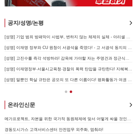
공지/성명/논평
[성명] 또다시 발생한 현대중공업 이주노동자 중대재해 - 현대중공업과 한국 정부, 우즈베키스탄 노동청을 규탄한다
[성명] 기업 범죄 방패막이 사법부, 변하지 않는 체제의 실체 - 아리셀 참사 주범 박순관 4년 선고에 부쳐
[성명] 이재명 정부와 CU 원청이 서광석을 죽였다! - 고 서광석 동지의 죽음을 애도하며
[
[성명] 고진수를 즉각 석방하라! 감옥에 가야할 자는 주명건과 정근식이다!
[
[성명] 이재명정부·서울시교육청·경찰의 폭력 탄압을 규탄한다! 지혜복 교사와 연대자들을 즉각 석방하라!
[
[성명] 말뿐인 학살 규탄은 공모의 또 다른 이름이다! 평화활동가 여권 무효화 지금 당장 철회하라!
[
온라인신문
발전통합은 발전소 노동자 총고용 보장하고 기후위기 막는 출발점이어야 한다!
메가프로젝트, 자본을 위한 국가적 동원체제에 맞서 어떻게 싸울 것인가?
을 성사시킬 있는 힘은 법이 아니라 단결투쟁입니다" - 현대제철 비정규직지회 이상규 동지
경동도시가스 고객서비스센터 안전업무 외주화, 멈춰라!