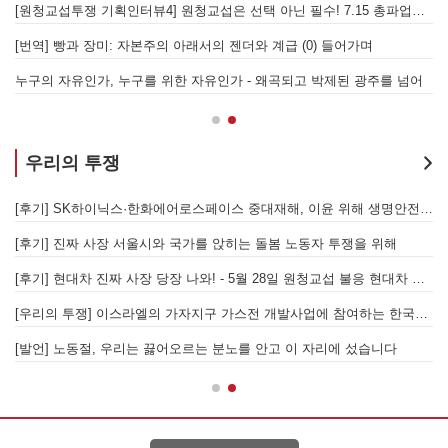
[원청교섭투쟁 기획인터뷰4] 원청교섭은 선택 아닌 필수! 7.15 총파업은 자본에 원청교섭 시작을 알리는 첫걸음이자 선전포고다
보
물러났는가 - 총파업, 항구 봉쇄, 국제 연대가 만들어 낸 에너지 자본의 후퇴
[번역] 빵과 장미: 자본주의 아래서의 젠더와 계급 (0) 들어가며
 나선 노동자의 목소리, 폭염처럼 쏟아지는 불평등에 맞서 노동자계급의 메아리를!
누구의 자유인가, 누구를 위한 자유인가 - 왜곡되고 박제된 광주를 넘어
우리의 투쟁
합 가입을 선언하다
[후기] SK하이닉스·한화에어로스페이스 중대재해, 이윤 위해 생명안전을 위협하는 '첨단산업' 자본을 규탄하다
6월 26일 HD현대중공업 이주노동자 투쟁문화제, 이주노동자들의 함성과 노랫소리가 울산 동구 앞바다에 울려 퍼지다!
[후기] 진짜 사장 서울시와 국가를 앉히는 돌봄 노동자 투쟁을 위해
[후기] 현대차 진짜 사장 당장 나와! - 5월 28일 원청교섭 불응 현대차 규탄 금속노조 결의대회
[
[우리의 투쟁] 이스라엘의 가자지구 가스전 개발사업에 참여하는 한국석유공사 규탄 기자회견이 열리다.
"
노조의 길이 옳기에 투쟁하는 이주노동자
[발언] 노동절, 우리는 끓어오르는 분노를 안고 이 자리에 섰습니다