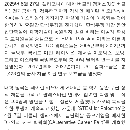
2025년 8월 27일, 캘리포니아 대학 버클리 캠퍼스(UC 버클
리) 전기공학 및 컴퓨터과학과 강사인 페이린 카오(Peyrin
Kao)는 이스라엘의 가자지구 학살에 기술이 이용되는 것에
항의하며 38일간 단식투쟁을 전개했다. 단식투쟁 기간 동안
집단학살에 과학기술이 동원되지 않길 바라는 이공계 학생
과 교직원들을 중심으로 'STEM for Palestine‘이라는 이름의
단체가 결성되었다. UC 캠퍼스들은 2005년부터 2022년까
지 국방부, 록히드 마틴, 레이시온, 제너럴 아토믹스, 보잉,
그리고 이스라엘 국방부로부터 총 56억 달러의 연구비를 지
원받았다. 2017년부터 2022년까지 UC 캠퍼스들은 총
1,428건의 군사 자금 지원 연구 보조금을 받았다.
대학 당국은 페이린 카오에게 2026년 봄 학기 동안 무급 정
직 처분을 내리고, 팔레스타인 연대에 참여한 학생 및 교직
원 160명의 명단을 트럼프 정권에 제출했다. 카오의 복직을
위한 투쟁이 계속되고 있는 가운데, 'STEM for Palestine’은
4월 7일 버클리 캠퍼스에서 집단학살 공모기업을 배제한
"대안적 진로 박람회(CALternative Career Fair)"를 개최했
다.