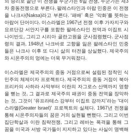
의 승리로 끝난 이 전쟁을 누군가는 6일 전쟁, 누군가는 제3
차 중동전쟁으로 부른다. 팔레스타인과 아랍 민중은 이 전쟁
을 나크사(Naksa)라고 부른다. ‘패배’ 혹은 ‘악화’를 뜻하는
아랍어 단어이다. 이스라엘은 1967년 전쟁 이후 가자지구와
요르단강 서안지구를 포함한 팔레스타인 전역과 이집트 시
나이반도, 그리고 시리아 골란고원을 군사점령했다. 군사점
령의 결과, 1948년 나크바로 고향을 잃은 팔레스타인 민중
들은 나크사 이후 또 다시 삶의 터전을 상실했다. 제국주의
와 시온주의의 멍에는 더욱 무거워졌다.
이스라엘은 제국주의의 중동 거점으로써 설립된 정착민 식
민주의 체제이자 프로젝트다. 제국주의의 중동 거점이 북아
프리카의 사하라 사막부터 이란의 자그로스 산맥까지 영향
을 뻗는 것, 그 결과로 제국주의 패권이 중동 전역을 장악하
는 것, 그것이 ‘유프라테스 강부터 이집트 강까지’라는 ‘대이
스라엘(Greater Israel)’ 프로젝트의 실체다. 1967년 전쟁을
통해 시온주의자들의 꿈은 거의 실현될 뻔했다. 그리고 이번
집단학살과 이란 침략전쟁, 그리고 레바논 폭격을 통해 그
꿈을 미국과 서방 국가들이 지지하고 있다는 사실이 명백해