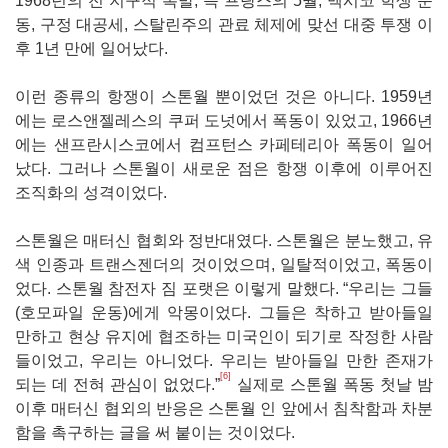
1968년의 전 지구적 폭발, 즉 프랑스의 5월, 멕시코 학생 운
동, 구정 대공세, 스탈린주의 관료 체제에 맞선 대중 투쟁 이
후 1년 만에 일어났다.
이런 종류의 항쟁이 스톤월 뿐이었던 것은 아니다. 1959년
에는 로스앤젤레스의 쿠퍼 도넛에서 폭동이 있었고, 1966년
에는 샌프란시스코에서 컴프턴스 카페테리아 폭동이 일어
났다. 그러나 스톤월이 새로운 점은 항쟁 이후에 이루어진
조직화의 성격이었다.
스톤월은 매터신 협회와 정반대였다. 스톤월은 분노했고, 유
색 인종과 트랜스젠더의 것이었으며, 일탈적이었고, 폭동이
었다. 스톤월 참전자 짐 포랫은 이렇게 말했다. “우리는 그들
(호모파일 운동)에게 악몽이었다. 그들은 착하고 받아들일
만하고 현상 유지에 협조하는 미국인이 되기로 작정한 사람
들이었고, 우리는 아니었다. 우리는 받아들일 만한 존재가
[6]
되는 데 전혀 관심이 없었다.”
실제로 스톤월 폭동 첫날 밤
이후 매터신 협외의 반응은 스톤월 인 앞에서 침착함과 차분
함을 촉구하는 글을 써 붙이는 것이었다.