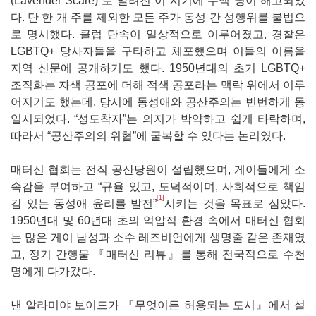
(Lavender Scare)”로 알려진 이 시기에 수백 명이 해고되었
다. 단 한 개 주를 제외한 모든 주가 동성 간 성행위를 불법으
로 명시했다. 클럽 단속이 일상적으로 이루어졌고, 경찰은
LGBTQ+ 당사자들을 구타하고 체포했으며 이들의 이름을
지역 신문에 공개하기도 했다. 1950년대의 초기 LGBTQ+
조직화는 자색 공포에 더해 적색 공포라는 맥락 위에서 이루
어지기도 했는데, 당시에 동성애와 공산주의는 빈번하게 동
일시되었다. “성도착자”는 의지가 박약하고 쉽게 타락하며,
따라서 “공산주의의 위협”에 굴복할 수 있다는 논리였다.
매터신 협회는 전직 공산당원이 설립했으며, 게이들에게 소
속감을 부여하고 “규율 있고, 도덕적이며, 사회적으로 책임
[1]
감 있는 동성애 윤리를 발전”
시키는 것을 목표로 삼았다.
1950년대 및 60년대 초의 억압적 환경 속에서 매터신 협회
는 많은 게이 남성과 소수 레즈비언에게 생명줄 같은 존재였
고, 정기 간행물 『매터신 리뷰』를 통해 전국적으로 수천
명에게 다가갔다.
낸 알라미야 보이드가 『무엇이든 허용되는 도시』에서 설