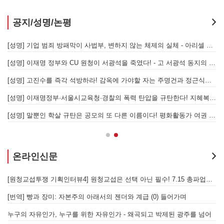
공지/성명/논평
[성명] 또다시 발생한 현대중공업 이주노동자 중대재해 - 현대중공업과 한국 정부, 우즈베키스탄 노동청을 규탄한다
[성명] 기업 범죄 방패막이 사법부, 변하지 않는 체제의 실체 - 아리셀 참사 주범 박순관 4년 선고에 부쳐
[성명] 이재명 정부와 CU 원청이 서광석을 죽였다! - 고 서광석 동지의 죽음을 애도하며
[
[성명] 고진수를 즉각 석방하라! 감옥에 가야할 자는 주명건과 정근식이다!
[
[성명] 이재명정부·서울시교육청·경찰의 폭력 탄압을 규탄한다! 지혜복 교사와 연대자들을 즉각 석방하라!
[
[성명] 말뿐인 학살 규탄은 공모의 또 다른 이름이다! 평화활동가 여권 무효화 지금 당장 철회하라!
[
온라인신문
[원청교섭투쟁 기획인터뷰4] 원청교섭은 선택 아닌 필수! 7.15 총파업은 자본에 원청교섭 시작을 알리는 첫걸음이자 선전포고다
보
물러났는가 - 총파업, 항구 봉쇄, 국제 연대가 만들어 낸 에너지 자본의 후퇴
[번역] 빵과 장미: 자본주의 아래서의 젠더와 계급 (0) 들어가며
 나선 노동자의 목소리, 폭염처럼 쏟아지는 불평등에 맞서 노동자계급의 메아리를!
누구의 자유인가, 누구를 위한 자유인가 - 왜곡되고 박제된 광주를 넘어