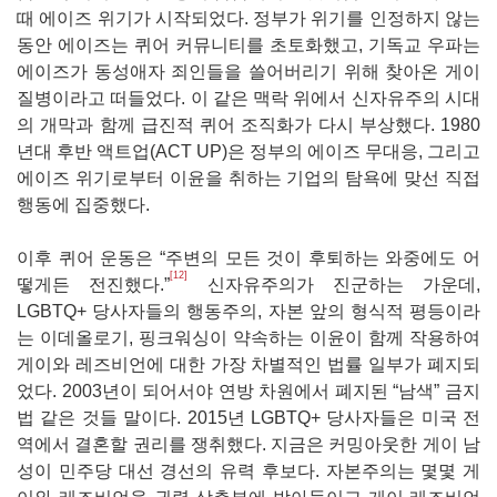
때 에이즈 위기가 시작되었다. 정부가 위기를 인정하지 않는
동안 에이즈는 퀴어 커뮤니티를 초토화했고, 기독교 우파는
에이즈가 동성애자 죄인들을 쓸어버리기 위해 찾아온 게이
질병이라고 떠들었다. 이 같은 맥락 위에서 신자유주의 시대
의 개막과 함께 급진적 퀴어 조직화가 다시 부상했다. 1980
년대 후반 액트업(ACT UP)은 정부의 에이즈 무대응, 그리고
에이즈 위기로부터 이윤을 취하는 기업의 탐욕에 맞선 직접
행동에 집중했다.
이후 퀴어 운동은 “주변의 모든 것이 후퇴하는 와중에도 어
[12]
떻게든 전진했다.”
신자유주의가 진군하는 가운데,
LGBTQ+ 당사자들의 행동주의, 자본 앞의 형식적 평등이라
는 이데올로기, 핑크워싱이 약속하는 이윤이 함께 작용하여
게이와 레즈비언에 대한 가장 차별적인 법률 일부가 폐지되
었다. 2003년이 되어서야 연방 차원에서 폐지된 “남색” 금지
법 같은 것들 말이다. 2015년 LGBTQ+ 당사자들은 미국 전
역에서 결혼할 권리를 쟁취했다. 지금은 커밍아웃한 게이 남
성이 민주당 대선 경선의 유력 후보다. 자본주의는 몇몇 게