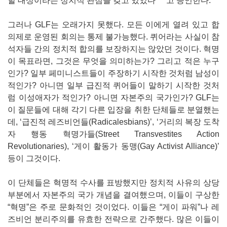
할 대상이라는 정치적 관점을 갖고 있었다”
고 증언한다.
그러나 GLF는 오래가지 못했다. 모든 이에게 열려 있고 합
의제로 운영된 회의는 통제 불가능했다. 퀴어라는 사실이 참
석자들 간의 정치적 합의를 보장하지는 않았던 것이다. 혁명
이 목표라면, 그것은 무엇을 의미하는가? 그리고 적은 누구
인가? 일부 페미니스트들이 주장하기 시작한 것처럼 남성이
적인가? 아니면 일부 급진적 퀴어들이 말하기 시작한 것처
럼 이성애자가 적인가? 아니면 자본주의 국가인가? GLF는
이 질문들에 대해 각기 다른 입장을 취한 단체들로 분열했는
데, ‘급진적 레즈비언들(Radicalesbians)’, ‘거리의 복장 도착
자 행동 혁명가들(Street Transvestites Action
Revolutionaries), ‘게이 활동가 동맹(Gay Activist Alliance)’
등이 그것이다.
이 단체들은 혁명적 수사를 표방했지만 정치적 사유의 상당
부분에서 자본주의 국가 개념을 결여했으며, 이들이 구상한
“혁명”은 주로 문화적인 것이었다. 이들은 “게이 파워”나 레
즈비언 분리주의를 유효한 전략으로 간주했다. 많은 이들이