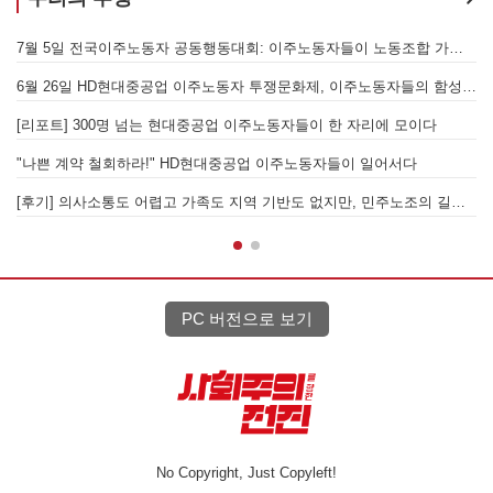
노동조합 가입을 선언하다
[후기] SK하이닉스·한화에어로스페이스 중대재해, 이윤 위해 생명안전을 위협하는 '첨단산업' 자본을 규탄하다
6월 26일 HD현대중공업 이주노동자 투쟁문화제, 이주노동자들의 함성과 노랫소리가 울산 동구 앞바다에 울려 퍼지다!
[후기] 진짜 사장 서울시와 국가를 앉히는 돌봄 노동자 투쟁을 위해
[후기] 현대차 진짜 사장 당장 나와! - 5월 28일 원청교섭 불응 현대차 규탄 금속노조 결의대회
[
[우리의 투쟁] 이스라엘의 가자지구 가스전 개발사업에 참여하는 한국석유공사 규탄 기자회견이 열리다.
"
 민주노조의 길이 옳기에 투쟁하는 이주노동자
[발언] 노동절, 우리는 끓어오르는 분노를 안고 이 자리에 섰습니다
PC 버전으로 보기
No Copyright, Just Copyleft!