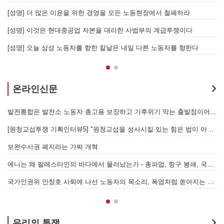
[성명] 고진수를 즉각 석방하라! 감옥에 가야할 자는 주명건과 정근식이다!
[
[성명] 이재명정부·서울시교육청·경찰의 폭력 탄압을 규탄한다! 지혜복 교사와 연대자들을 즉각 석방하라!
[
[성명] 말뿐인 학살 규탄은 공모의 또 다른 이름이다! 평화활동가 여권 무효화 지금 당장 철회하라!
[
온라인신문
발전통합은 발전소 노동자 총고용 보장하고 기후위기 막는 출발점이어야 한다!
메가프로젝트, 자본을 위한 국가적 동원체제에 맞서 어떻게 싸울 것인가?
원청교섭을 성사시킬 있는 힘은 법이 아니라 단결투쟁입니다" - 현대제철 비정규직지회 이상규 동지
경동도시가스 고객서비스센터 안전업무 외주화, 멈춰라!
[원청교섭투쟁 기획인터뷰4] 원청교섭은 선택 아닌 필수! 7.15 총파업은 자본에 원청교섭 시작을 알리는 첫걸음이자 선전포고다
보
에서 물러났는가 - 총파업, 항구 봉쇄, 국제 연대가 만들어 낸 에너지 자본의 후퇴
[번역] 빵과 장미: 자본주의 아래서의 젠더와 계급 (0) 들어가며
사퇴에 나선 노동자의 목소리, 폭염처럼 쏟아지는 불평등에 맞서 노동자계급의 메아리를!
누구의 자유인가, 누구를 위한 자유인가 - 왜곡되고 박제된 광주를 넘어
우리의 투쟁