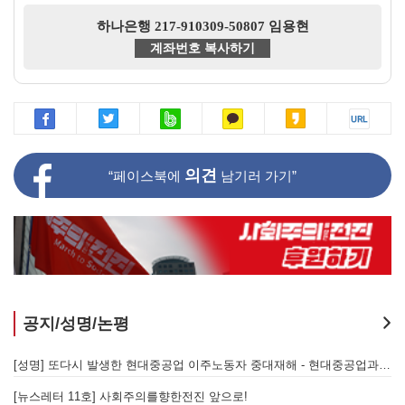
하나은행 217-910309-50807 임용현
계좌번호 복사하기
의견
“페이스북에
남기러 가기”
공지/성명/논평
[성명] 또다시 발생한 현대중공업 이주노동자 중대재해 - 현대중공업과 한국 정부, 우즈베키스탄 노동청을 규탄한다
[성명] 기업 범죄 방패막이 사법부, 변하지 않는 체제의 실체 - 아리셀 참사 주범 박순관 4년 선고에 부쳐
[성명] 이재명 정부와 CU 원청이 서광석을 죽였다! - 고 서광석 동지의 죽음을 애도하며
[