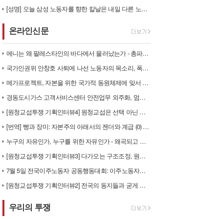
[성명] 오늘 삼성 노동자를 향한 칼날은 내일 다른 노동자를 향한다
온라인신문
에니는 왜 팔레스타인의 바다에서 물러났는가 - 총파업, 항구 봉쇄, 국제…
국가인권위 안창호 사퇴에 나선 노동자의 목소리, 폭염처럼 쏟아지는 불평등…
메가프로젝트, 자본을 위한 국가적 동원체제에 맞서 어떻게 싸울 것인가?
경동도시가스 고객서비스센터 안전업무 외주화, 멈춰라!
[원청교섭투쟁 기획인터뷰4] 원청교섭은 선택 아닌 필수! 7.15 총파업…
[번역] 빵과 장미: 자본주의 아래서의 젠더와 계급 (0) 들어가며
누구의 자유인가, 누구를 위한 자유인가 - 왜곡되고 박제된 광주를 넘어
[원청교섭투쟁 기획인터뷰3] 다가오는 구조조정, 원청책임 부품·서열노동자…
7월 5일 전국이주노동자 공동행동대회: 이주노동자들이 노동조합 가입을 선…
[원청교섭투쟁 기획인터뷰2] 전국의 동지들과 굳게 연대하여 진짜 사장과 …
우리의 투쟁