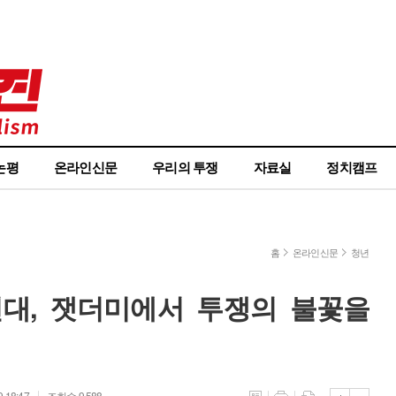
논평
온라인신문
우리의 투쟁
자료실
정치캠프
홈
온라인신문
청년
연대, 잿더미에서 투쟁의 불꽃을
 18:47
조회수 9,588