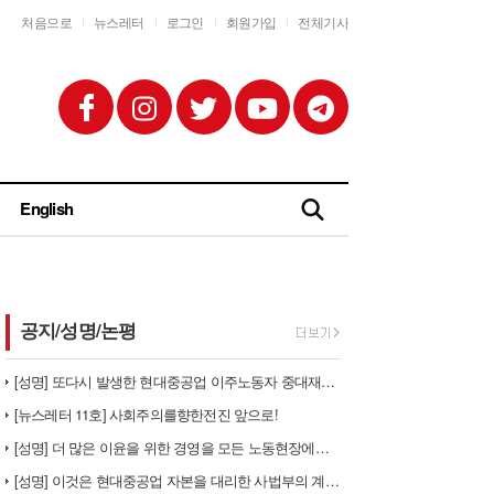
처음으로
뉴스레터
로그인
회원가입
전체기사
English
공지/성명/논평
[성명] 또다시 발생한 현대중공업 이주노동자 중대재해 - 현대중공업과 한…
[뉴스레터 11호] 사회주의를향한전진 앞으로!
[성명] 더 많은 이윤을 위한 경영을 모든 노동현장에서 철폐하라
[성명] 이것은 현대중공업 자본을 대리한 사법부의 계급투쟁이다