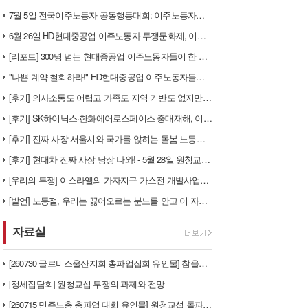
7월 5일 전국이주노동자 공동행동대회: 이주노동자들이 노동조합 가입을 선…
6월 26일 HD현대중공업 이주노동자 투쟁문화제, 이주노동자들의 함성과 …
[리포트] 300명 넘는 현대중공업 이주노동자들이 한 자리에 모이다
"나쁜 계약 철회하라!" HD현대중공업 이주노동자들이 일어서다
[후기] 의사소통도 어렵고 가족도 지역 기반도 없지만, 민주노조의 길이 …
[후기] SK하이닉스·한화에어로스페이스 중대재해, 이윤 위해 생명안전을 …
[후기] 진짜 사장 서울시와 국가를 앉히는 돌봄 노동자 투쟁을 위해
[후기] 현대차 진짜 사장 당장 나와! - 5월 28일 원청교섭 불응 현…
[우리의 투쟁] 이스라엘의 가자지구 가스전 개발사업에 참여하는 한국석유공…
[발언] 노동절, 우리는 끓어오르는 분노를 안고 이 자리에 섰습니다
자료실
[260730 글로비스울산지회 총파업집회 유인물] 참을만큼 참았다! 총단…
[정세집담회] 원청교섭 투쟁의 과제와 전망
[260715 민주노총 총파업 대회 유인물] 원청교섭 돌파구 - 7월 총…