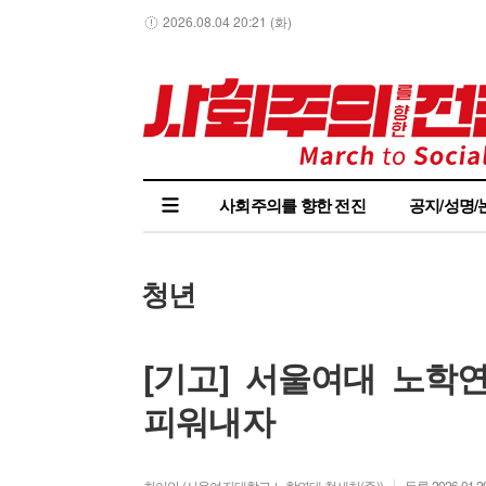
2026.08.04 20:21 (화)
사회주의를 향한 전진
공지/성명/
청년
[기고] 서울여대 노학
피워내자
최이안 (서울여자대학교 노학연대 청새치(준))
등록 2026.01.29