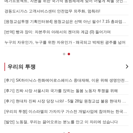
발전통합은 발전소 노동자 총고용 보장하고 기후위기 막는 출발점이어야 한다!
메가프로젝트, 자본을 위한 국가적 동원체제에 맞서 어떻게 싸울 것인가?
을 성사시킬 있는 힘은 법이 아니라 단결투쟁입니다" - 현대제철 비정규직지회 이상규 동지
경동도시가스 고객서비스센터 안전업무 외주화, 멈춰라!
[원청교섭투쟁 기획인터뷰4] 원청교섭은 선택 아닌 필수! 7.15 총파업은 자본에 원청교섭 시작을 알리는 첫걸음이자 선전포고다
보
물러났는가 - 총파업, 항구 봉쇄, 국제 연대가 만들어 낸 에너지 자본의 후퇴
[번역] 빵과 장미: 자본주의 아래서의 젠더와 계급 (0) 들어가며
 나선 노동자의 목소리, 폭염처럼 쏟아지는 불평등에 맞서 노동자계급의 메아리를!
누구의 자유인가, 누구를 위한 자유인가 - 왜곡되고 박제된 광주를 넘어
우리의 투쟁
합 가입을 선언하다
[후기] SK하이닉스·한화에어로스페이스 중대재해, 이윤 위해 생명안전을 위협하는 '첨단산업' 자본을 규탄하다
6월 26일 HD현대중공업 이주노동자 투쟁문화제, 이주노동자들의 함성과 노랫소리가 울산 동구 앞바다에 울려 퍼지다!
[후기] 진짜 사장 서울시와 국가를 앉히는 돌봄 노동자 투쟁을 위해
[후기] 현대차 진짜 사장 당장 나와! - 5월 28일 원청교섭 불응 현대차 규탄 금속노조 결의대회
[
[우리의 투쟁] 이스라엘의 가자지구 가스전 개발사업에 참여하는 한국석유공사 규탄 기자회견이 열리다.
"
노조의 길이 옳기에 투쟁하는 이주노동자
[발언] 노동절, 우리는 끓어오르는 분노를 안고 이 자리에 섰습니다