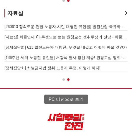
자료실
[260730 글로비스울산지회 총파업집회 유인물] 참을만큼 참았다! 총단결-총파업으로 모든 노동자의 고용보장과 원청교섭 쟁취하
[260613 정의로운 전환 노동자·시민 대행진 유인물] 발전산업 국유화와 공공재생에너지 확대로 모든 발전노동자의 직접고용 쟁
[자료집] 화물연대 CU투쟁으로 보는 원청교섭 쟁취투쟁의 전망 - 화물연대 현장 노동자와 함께하는 집담회
[
- 7월 총파업에 이은 이재명정부에 맞선 대정부 투쟁!
[정세집담회] 613 발전노동자 대행진, 무엇을 내걸고 어떻게 싸울 것인가
[136주년 세계 노동절 유인물] 서광석 열사 정신 계승! 원청교섭 쟁취! 가자, 7월 총파업!
[
[정세집담회] 차별금지법 쟁취 노동자 투쟁, 이렇게 하자!
[
PC 버전으로 보기