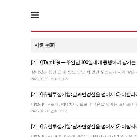
사회문화
[성명] 기업 범죄 방패막이 사법부, 변하지 않는 체제의 실체 - 아리셀 참사 주범 박순관 4년 선고에 부쳐
[기고] Tạm biệt — 뚜안님 100일재에 동행하여 남기는
죽음을 애도하며
[뉴스레터 11호] 사회주의를향한전진 앞으로!
살아있는 동안 단 한 번도 만난 적
!
[성명] 더 많은 이윤을 위한 경영을 모든 노동현장에서
2026-03-09 | 조회 16,022
[성명] 이재명정부·서울시교육청·경찰의 폭력 탄압을 규탄한다! 지혜복 교사와 연대자들을 즉각 석방하라!
[성명] 이것은 현대중공업 자본을 대리한 사법부의 
[기고] 유럽투쟁기행: 날짜변경선을 넘어서 (3) 이탈리아
[성명] 말뿐인 학살 규탄은 공모의 또 다른 이름이다! 평화활동가 여권 무효화 지금 당장 철회하라!
[성명] 오늘 삼성 노동자를 향한 칼날은 내일 다른 노
이탈리아 - 로마, 베네치아, 볼로냐 다음날 낮에
2026-01-27 | 조회 9,357
[기고] 유럽투쟁기행: 날짜변경선을 넘어서 (2) 이탈
이탈리아 - 피렌체 아침에 출발한 비행기가 약간의 