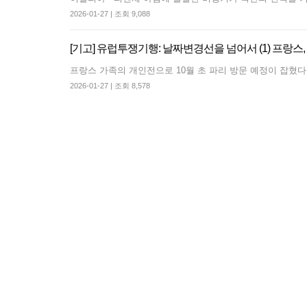
발전통합은 발전소 노동자 총고용 보장하고 기후위기 
2026-01-27 | 조회 9,088
[기고] 유럽투쟁기행: 날짜변경선을 넘어서 (1) 프랑스,
[원청교섭투쟁 기획인터뷰4] 원청교섭은 선택 아닌 필수! 7.15 총파업은 자본에 원청교섭 시작을 알리는 첫걸음이자 선전포고다
보완수사권 폐지라는 가짜 개혁
프랑스 가족의 개인전으로 10월 초 파리 방문 예정이 
2026-01-27 | 조회 8,578
[후기] SK하이닉스·한화에어로스페이스 중대재해, 이윤 위해 생명안전을 위협하는 '첨단산업' 자본을 규탄하다
7월 5일 전국이주노동자 공동행동대회: 이주노동자들
규탄 금속노조 결의대회
[리포트] 300명 넘는 현대중공업 이주노동자들이 한 
[우리의 투쟁] 이스라엘의 가자지구 가스전 개발사업에 참여하는 한국석유공사 규탄 기자회견이 열리다.
"나쁜 계약 철회하라!" HD현대중공업 이주노동자들이