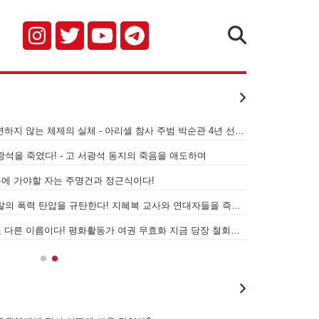
검색
[성명] 기업 범죄 방패막이 사법부, 변하지 않는 체제의 실체 - 아리셀 참사 주범 박순관 4년 선고에 부쳐
서광석을 죽였다! - 고 서광석 동지의 죽음을 애도하며
[뉴스레터 11호
 번 깨달을 때마다, 나는 우리 노동자 민중
옥에 가야할 자는 주명건과 정근식이다!
[성명] 더 많은
[성명] 이재명정부·서울시교육청·경찰의 폭력 탄압을 규탄한다! 지혜복 교사와 연대자들을 즉각 석방하라!
[성명] 이것은 
[성명] 말뿐인 학살 규탄은 공모의 또 다른 이름이다! 평화활동가 여권 무효화 지금 당장 철회하라!
[성명] 오늘 삼
다 '좋은 데'로 데려가 주겠다기에 로마 구도심에서 강 하나 건
은 공항인데도 바로 앞의 정류장에서부터 군인들을 마주쳤다. 아, 지