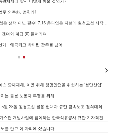
동원체제에 맞서 어떻게 싸울 것인가?
발전통합은 발전소
무 외주화, 멈춰라!
[원청교섭투쟁 기획인터뷰4] 원청교섭은 선택 아닌 필수! 7.15 총파업은 자본에 원청교섭 시작을 알리는 첫걸음이자 선전포고다
보완수사권 폐지라
가이드 북 한 권에 기대어 파리-런던-로마-인터라켄 루트로 일정의 개요만
 젠더와 계급 (0) 들어가며
인가 - 왜곡되고 박제된 광주를 넘어
[후기] SK하이닉스·한화에어로스페이스 중대재해, 이윤 위해 생명안전을 위협하는 '첨단산업' 자본을 규탄하다
7월 5일 전국이
앉히는 돌봄 노동자 투쟁을 위해
 - 5월 28일 원청교섭 불응 현대차 규탄 금속노조 결의대회
[리포트] 300
[우리의 투쟁] 이스라엘의 가자지구 가스전 개발사업에 참여하는 한국석유공사 규탄 기자회견이 열리다.
"나쁜 계약 철회
분노를 안고 이 자리에 섰습니다