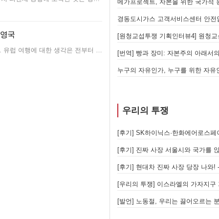
막는 출발점이어야 한다!
메가프로젝트, 자본을 위한 국가적 
[원청교섭투쟁 기획인터뷰5] "원청교섭을 성사시킬 있는 힘은 법이 아니라 단결투쟁입니다" - 현대제철 비정규직지회 이상규 동지
경동도시가스 고객서비스센터 안전업
 영국
잡혔다. 유럽 여행에 대한 생각은 전부터 있었지만 급하게 계획을 시작해, 
에니는 왜 팔레스타인의 바다에서 물러났는가 - 총파업, 항구 봉쇄, 국제 연대가 만들어 낸 에너지 자본의 후퇴
[번역] 빵과 장미: 자본주의 아래서의
국가인권위 안창호 사퇴에 나선 노동자의 목소리, 폭염처럼 쏟아지는 불평등에 맞서 노동자계급의 메아리를!
누구의 자유인가, 누구를 위한 자유
우리의 투쟁
이 노동조합 가입을 선언하다
6월 26일 HD현대중공업 이주노동자 투쟁문화제, 이주노동자들의 함성과 노랫소리가 울산 동구 앞바다에 울려 퍼지다!
[후기] 진짜 사장 서울시와 국가를 
자리에 모이다
[후기] 현대차 진짜 사장 당장 나와!
 일어서다
[후기] 의사소통도 어렵고 가족도 지역 기반도 없지만, 민주노조의 길이 옳기에 투쟁하는 이주노동자
[발언] 노동절, 우리는 끓어오르는 