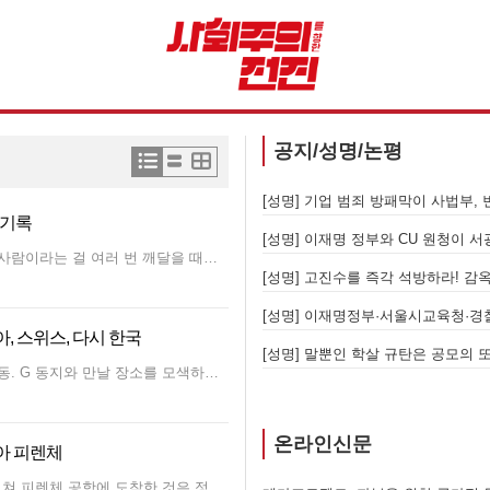
공지/성명/논평
[성명] 또다시 발생한 현대중공업 이주노동자 중대재해 - 현대중공업과 한국 정부, 우즈베키스탄 노동청을 규탄한다
 기록
[성명] 이재명 정부와 CU 원청이 
 없던 뚜안님과 내가 같은 사람이라는 걸 여러
 철폐하라
[성명] 고진수를 즉각 석방하라! 감
계급투쟁이다
, 스위스, 다시 한국
동자를 향한다
는 로마로 이동. G 동지와 만날 장소를 모색하며 메시지를 나누
온라인신문
리아 피렌체
연착을 거쳐 피렌체 공항에 도착한 것은 정오 남짓. 작은 도시의 작