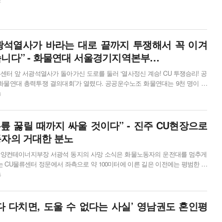
화를 도모하려면, 투쟁의 한계도 직시해야 한다. 반도체산업 노동자들의 투쟁
은 정규직 노동자의 성과급 분배 요구의 한계를 넘어 나아가야 한다. 삼성의 이윤은 노동...
서광석열사가 바라는 대로 끝까지 투쟁해서 꼭 이겨
니다” - 화물연대 서울경기지역본부…
물류센터 앞 서광석열사가 돌아가신 도로를 둘러 ‘열사정신 계승! CU 투쟁승리! 공
 화물연대 총력투쟁 결의대회’가 열렸다. 공공운수노조 화물연대는 9천 명이 모
 현장에서는 1만 명도 넘게 보였다. 진중하게 뿜어져 나오는 노동자들의 분노와
3
 결의대회를 마치고 서울경기지역본부 편의점지부 CU
만났다. 윤정욱 지회장은 “서광석열사에게 너무 죄송하다, 자본과 경찰이 ...
무릎 꿇릴 때까지 싸울 것이다” - 진주 CU현장으로
자의 거대한 분노
대 광양컨테이너지부장 서광석 동지의 사망 소식은 화물노동자의 운전대를 멈추게
는 CU물류센터 정문에서 좌측으로 약 100미터에 이른 길은 이전에는 평범한 도
지금은 CU원청 자본과 정부가 ‘살기 위해’ ‘노조하다가’ 무참히 ‘살해당한’ 서광석
5
이자, 전국 화물노동자의 애끓는 분노가 모이고 투쟁이 살아 숨 쉬는 현장이 되
4월 20일 자정께부터 21일 17시 ...
다 다치면, 도울 수 없다는 사실’ 영남권도 혼인평