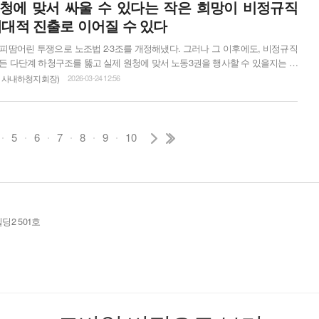
.
원청에 맞서 싸울 수 있다는 작은 희망이 비정규직
대적 진출로 이어질 수 있다
피땀어린 투쟁으로 노조법 2·3조를 개정해냈다. 그러나 그 이후에도, 비정규직
든 다단계 하청구조를 뚫고 실제 원청에 맞서 노동3권을 행사할 수 있을지는 여
 하청, 특수고용, 플랫폼, 프리랜서 등 이 땅 모든 비정규직 노동자들에게는 켜
 사내하청지회장)
2026-03-24 12:56
랜 탄압 속에서 쌓인 체념도 있다. 바로 지금, 노조법 2·3조 개정 이후의 향방을
결정하는 것은 실천이다. 3월 6일, 차별철폐! 원청교섭 쟁취! 민주노총 울산본부 결의대회 ...
5
6
7
8
9
10
딩2 501호