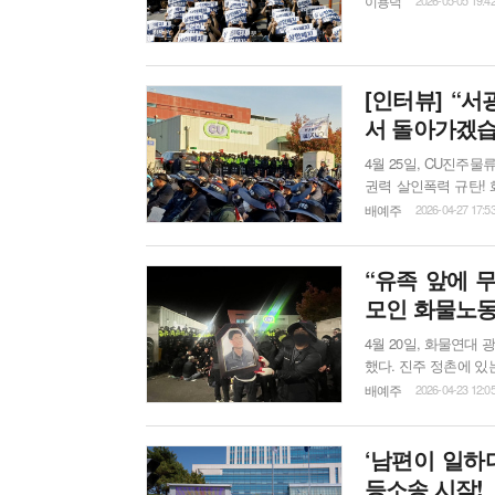
이용덕
도체사업의 진정한 변
[인터뷰] “
서 돌아가겠습
4월 25일, CU진주
권력 살인폭력 규탄!
였다고 했는데, 실제
배예주
2026-04-27 17:5
결기는 서로를 더욱 뜨겁게 연결하는 듯했다.
지회 윤정욱 지회장을 
“유족 앞에 
모인 화물노동
4월 20일, 화물연
했다. 진주 정촌에 있
로였을 테다. 하지만 
배예주
2026-04-23 12:0
열사를 떠나보낸 현장
었다. 현장에 도착한 
‘남편이 일하
등소송 시작!