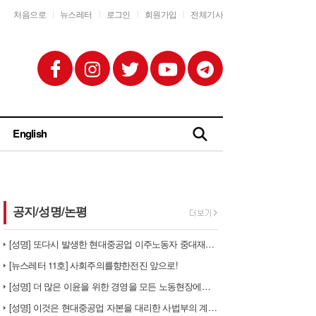
처음으로
뉴스레터
로그인
회원가입
전체기사
English
공지/성명/논평
[성명] 또다시 발생한 현대중공업 이주노동자 중대재해 - 현대중공업과 한…
[뉴스레터 11호] 사회주의를향한전진 앞으로!
[성명] 더 많은 이윤을 위한 경영을 모든 노동현장에서 철폐하라
[성명] 이것은 현대중공업 자본을 대리한 사법부의 계급투쟁이다