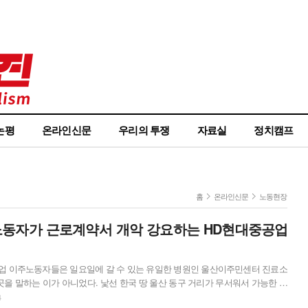
논평
온라인신문
우리의 투쟁
자료실
정치캠프
홈
온라인신문
노동현장
동자가 근로계약서 개악 강요하는 HD현대중공업
중공업 이주노동자들은 일요일에 갈 수 있는 유일한 병원인 울산이주민센터 진료소
곳을 말하는 이가 아니었다. 낯선 한국 땅 울산 동구 거리가 무서워서 가능한 한
겁 많은 노동자가 아니었다. 그들은 한국 땅에서 누구보다 당당하게 글로벌 1위
4