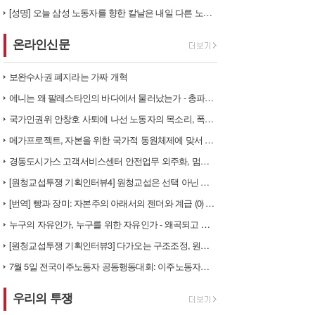
[성명] 오늘 삼성 노동자를 향한 칼날은 내일 다른 노동자를 향한다
온라인신문
보완수사권 폐지라는 가짜 개혁
에니는 왜 팔레스타인의 바다에서 물러났는가 - 총파업, 항구 봉쇄, 국제…
국가인권위 안창호 사퇴에 나선 노동자의 목소리, 폭염처럼 쏟아지는 불평등…
메가프로젝트, 자본을 위한 국가적 동원체제에 맞서 어떻게 싸울 것인가?
경동도시가스 고객서비스센터 안전업무 외주화, 멈춰라!
[원청교섭투쟁 기획인터뷰4] 원청교섭은 선택 아닌 필수! 7.15 총파업…
[번역] 빵과 장미: 자본주의 아래서의 젠더와 계급 (0) 들어가며
누구의 자유인가, 누구를 위한 자유인가 - 왜곡되고 박제된 광주를 넘어
[원청교섭투쟁 기획인터뷰3] 다가오는 구조조정, 원청책임 부품·서열노동자…
7월 5일 전국이주노동자 공동행동대회: 이주노동자들이 노동조합 가입을 선…
우리의 투쟁