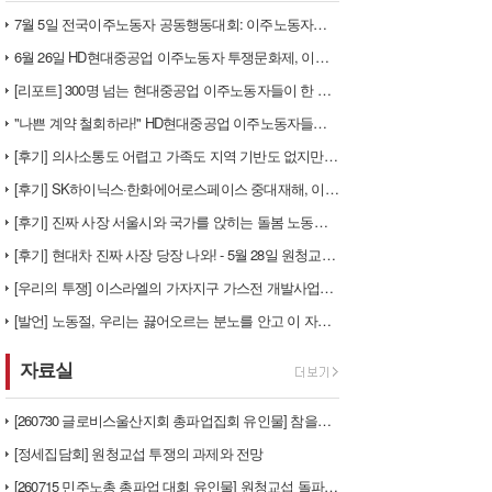
7월 5일 전국이주노동자 공동행동대회: 이주노동자들이 노동조합 가입을 선…
6월 26일 HD현대중공업 이주노동자 투쟁문화제, 이주노동자들의 함성과 …
[리포트] 300명 넘는 현대중공업 이주노동자들이 한 자리에 모이다
"나쁜 계약 철회하라!" HD현대중공업 이주노동자들이 일어서다
[후기] 의사소통도 어렵고 가족도 지역 기반도 없지만, 민주노조의 길이 …
[후기] SK하이닉스·한화에어로스페이스 중대재해, 이윤 위해 생명안전을 …
[후기] 진짜 사장 서울시와 국가를 앉히는 돌봄 노동자 투쟁을 위해
[후기] 현대차 진짜 사장 당장 나와! - 5월 28일 원청교섭 불응 현…
[우리의 투쟁] 이스라엘의 가자지구 가스전 개발사업에 참여하는 한국석유공…
[발언] 노동절, 우리는 끓어오르는 분노를 안고 이 자리에 섰습니다
자료실
[260730 글로비스울산지회 총파업집회 유인물] 참을만큼 참았다! 총단…
[정세집담회] 원청교섭 투쟁의 과제와 전망
[260715 민주노총 총파업 대회 유인물] 원청교섭 돌파구 - 7월 총…