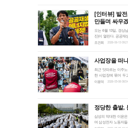
조선사 HD현대중공업
[인터뷰] 발
만들며 싸우
오는 6월 13일, 경상
진)이 열린다. 공공재
대 시민들이 함께 모일
조건희
2026-06-13 09:2
업 투쟁을 포함해, 발
체로 나설 예정이다. 
사업장을 떠나
최근 잇따르는 이주노
한 사업장에 묶어 두
다. 폭행을 당해도, 임금을 떼여도, 위험한 작업장에서 다쳐도 마음대로 사업장을 옮길 수 없다면, 이
이용덕
2026-05-08 08:5
는 노예노동과 다르지
개선하겠다는 정부의 말은 철저한 기만이다. 사진
없다...
정당한 출발, 
삼성의 막대한 이윤은 
며 삼성전자 노동자들
압박한다. 노동자들의 파업권 행사는 정당하다. 그러나 이 투쟁이 전체 노동자계급의 지지를 얻고 반
2026-05-05 19:4