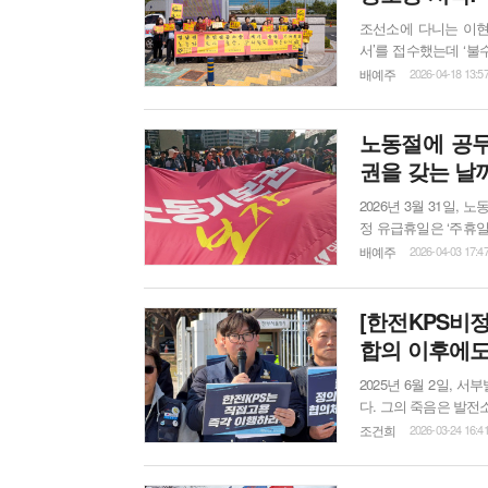
조선소에 다니는 이현
서’를 접수했는데 ‘불
일터와 사회에서 노동자
배예주
2026-04-18 13:5
꾸지 못한 게 태반이다
노동절에 공무
권을 갖는 날까
2026년 3월 31일
정 유급휴일은 ‘주휴일’
자도 쉬는 날’이 되었
배예주
2026-04-03 17:4
무원 사회에서 민주노조를 
많은 노동자가 공무원 
[한전KPS비
합의 이후에도
2025년 6월 2일,
다. 그의 죽음은 발전
흐름이 본격화했다. 
조건희
2026-03-24 16:4
전환하는 등 더 손쉬
밀어붙이고 있는 폐쇄