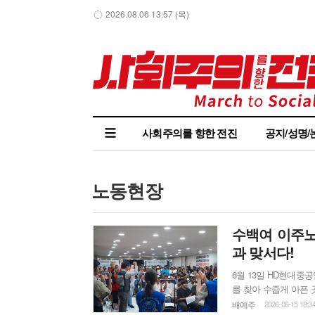
2026.08.06 13:57 (목)
사회주의를 향한 전진
공지/성명/
노동현장
수백여 이주노
과 맞서다!
6월 13일 HD현대
를 찾아 수줍게 아픈 
친구와 함께 다니는 
배예주
2026-06-15 18:3