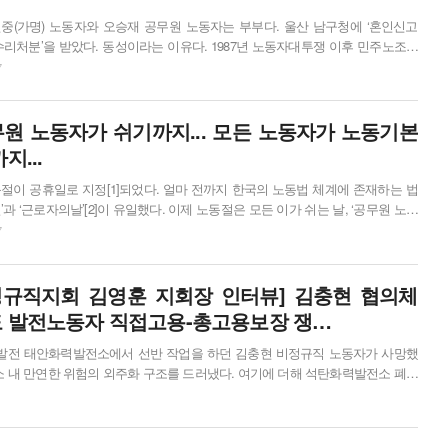
중(가명) 노동자와 오승재 공무원 노동자는 부부다. 울산 남구청에 ‘혼인신고
수리처분’을 받았다. 동성이라는 이유다. 1987년 노동자대투쟁 이후 민주노조는
를 향한 차별에 대항하며 조금씩 ‘평등세상’을 향해 나아갔다. 하지만 아직 바
7
. 그중 하나가 인구 20명 중 1명으로 존재하는 성소수자가 여느 부부들처럼 사
랑하고 생활공동체로 사는 삶이 차별당하는 문제다. ...
원 노동자가 쉬기까지... 모든 노동자가 노동기본
지...
, 노동절이 공휴일로 지정[1]되었다. 얼마 전까지 한국의 노동법 체계에 존재하는 법
과 ‘근로자의날’[2]이 유일했다. 이제 노동절은 모든 이가 쉬는 날, ‘공무원 노동
다. 여기에는 이재명 정부의 위선과 노동자운동 포섭전략이 있지만, 무엇보다 공
7
건설하고 투쟁한 노동자투쟁이 있었기에 가능했다. 노동절 공휴일 지정에
노동자들이 피눈물로 쓴 민...
정규직지회 김영훈 지회장 인터뷰] 김충현 협의체
 발전노동자 직접고용-총고용보장 쟁…
 서부발전 태안화력발전소에서 선반 작업을 하던 김충현 비정규직 노동자가 사망했
소 내 만연한 위험의 외주화 구조를 드러냈다. 여기에 더해 석탄화력발전소 폐쇄
예고된 화력발전소 폐쇄를 앞두고, 사측은 하청업체 노동자들을 단기계약직으로
1
운 해고 방안을 모색하고 있다. 소수 관료가 "전력수급기본계획"이란 이름으로
 일정과 대체 건설 계획에는 발전소 노동자의 총고용 보장이 들어갈 여지는 없