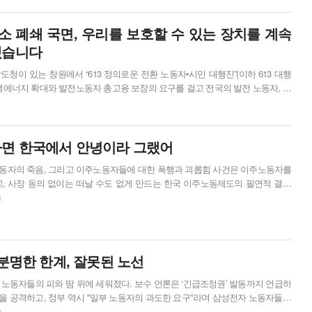
 거대 자본의 차별과 불의에 맞서 노동의 권리를 온몸으로 말하는 노동자였다.
사진: 울산이주민센터 6월 13일, 투쟁을 선택하고 모인 수백여이주노동자 6월 13일 200여 명의...
전소 폐쇄 국면, 우리를 보호할 수 있는 장치를 계속
겠습니다
남도청이 있는 창원에서 “613 정의로운 전환 노동자•시민 대행진”(이하 613 대행
생에너지 확대와 발전노동자 총고용 보장의 요구를 걸고 전국의 발전 노동자, 연
 예정이다. 공공운수노조 발전HPS지부는 2024년 남부발전을 대상으로 한 파
1
전소 폐쇄 국면 정의로운 전환을 위해 계속 싸워왔다. 613 대행진에서도 주요 주
613 대행진을 앞두고 박규석 지부장과 김영구 하동지회장을 만나, 희망 ...
면 한국에서 안녕이라 그랬어
동자의 죽음, 그리고 이주노동자들에 대한 폭행과 괴롭힘 사건은 이주노동자를
고, 사장 동의 없이는 떠날 수도 없게 만드는 한국 이주노동제도의 필연적 결과
4
 않다. 이주노동자가 사업장을 바꿀 권리를 보장하지 않고, 이주노동자 인권을
: 노동과 세계 이곳에서는 더 이상 인간으로 살 수
분명한 한계, 잘못된 노선
노동자들의 피와 땀 위에 세워졌다. 보수 언론은 ‘긴급조정권’ 발동까지 언급하
을 공격하고, 정부 역시 "일부 노동자의 과도한 요구"라며 삼성전자 노동자들을
2