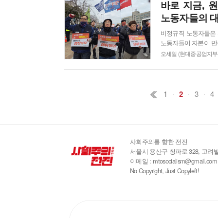
다. 고 김충현 노동자..
바로 지금, 
노동자들의 대
비정규직 노동자들은 
노동자들이 자본이 만
전히 투쟁에 달려있다.
오세일 (현대중공업지부
켜이 쌓인 분노도, 오
1
2
3
4
사회주의를 향한 전진
서울시 용산구 청파로 328, 고려빌
이메일 : mtosocialism@gmail.com
No Copyright, Just Copyleft!