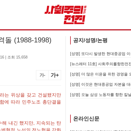
 (1988-1998)
공지/성명/논평
[성명] 또다시 발생한 현대중공업 이주노동자 중대재해 - 현대중공업과 한국 정부, 우즈베키스탄 노동청을 규탄한다
16 | 조회 15,658
[성명] 이재명 정부와 CU 원청이 
 철폐하라
[성명] 고진수를 즉각 석방하라! 감
가+
가-
계급투쟁이다
라는 위상을 갖고 건설됐지만
동자를 향한다
함에 따라 민주노조 총단결을
온라인신문
해 내긴 했지만, 지속되는 탄
·변혁적 노선의 전노협을 강화