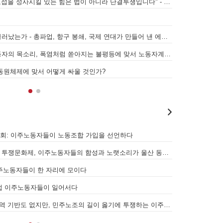
무 외주화, 멈춰라!
[원청교섭투쟁 기획인터뷰4] 원청교섭은 선택 아닌 필수! 7.15 총파업은 자본에 원청교섭 시작을 알리는 첫걸음이자 선전포고다
보완수사권 폐지라
 젠더와 계급 (0) 들어가며
인가 - 왜곡되고 박제된 광주를 넘어
[원청교섭투쟁 기획인터뷰3] 다가오는 구조조정, 원청책임 부품·서열노동자 총고용 보장을 요구하며 공동파업에 나섭시다! - 현대
메가프로젝트, 자
[후기] SK하이닉스·한화에어로스페이스 중대재해, 이윤 위해 생명안전을 위협하는 '첨단산업' 자본을 규탄하다
7월 5일 전국이
앉히는 돌봄 노동자 투쟁을 위해
 - 5월 28일 원청교섭 불응 현대차 규탄 금속노조 결의대회
[리포트] 300
[우리의 투쟁] 이스라엘의 가자지구 가스전 개발사업에 참여하는 한국석유공사 규탄 기자회견이 열리다.
"나쁜 계약 철회
분노를 안고 이 자리에 섰습니다