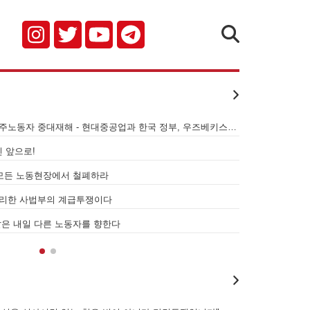
검색
[성명] 기업 범죄 방패막이 사법부, 변하지 않는 체제의 실체 - 아리셀 참사 주범 박순관 4년 선고에 부쳐
서광석을 죽였다! - 고 서광석 동지의 죽음을 애도하며
[뉴스레터 11호
옥에 가야할 자는 주명건과 정근식이다!
[성명] 더 많은
[성명] 이재명정부·서울시교육청·경찰의 폭력 탄압을 규탄한다! 지혜복 교사와 연대자들을 즉각 석방하라!
[성명] 이것은 
[성명] 말뿐인 학살 규탄은 공모의 또 다른 이름이다! 평화활동가 여권 무효화 지금 당장 철회하라!
[성명] 오늘 삼