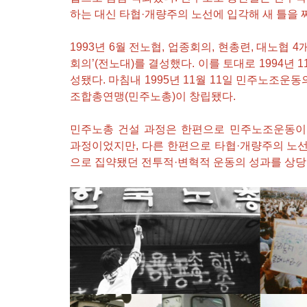
하는 대신 타협·개량주의 노선에 입각해 새 틀을 
[원청교섭투쟁 기획인터뷰4] 원청교섭은 선택 아닌 필수! 7.15 총파업은 자본에 원청교섭 시작을 알리는 첫걸음이자 선전포고다
보완수사권 폐지라는 가짜 개혁
1993년 6월 전노협, 업종회의, 현총련, 대노협
회의’(전노대)를 결성했다. 이를 토대로 1994년
성됐다. 마침내 1995년 11월 11일 민주노조
조합총연맹(민주노총)이 창립됐다.
[원청교섭투쟁 기획인터뷰3] 다가오는 구조조정, 원청책임 부품·서열노동자 총고용 보장을 요구하며 공동파업에 나섭시다! - 현대
메가프로젝트, 자본을 위한 국가적 동원체제에 맞서 어
민주노총 건설 과정은 한편으로 민주노조운동이
과정이었지만, 다른 한편으로 타협·개량주의 노
으로 집약됐던 전투적·변혁적 운동의 성과를 상당
[후기] SK하이닉스·한화에어로스페이스 중대재해, 이윤 위해 생명안전을 위협하는 '첨단산업' 자본을 규탄하다
7월 5일 전국이주노동자 공동행동대회: 이주노동자들
규탄 금속노조 결의대회
[리포트] 300명 넘는 현대중공업 이주노동자들이 한 
[우리의 투쟁] 이스라엘의 가자지구 가스전 개발사업에 참여하는 한국석유공사 규탄 기자회견이 열리다.
"나쁜 계약 철회하라!" HD현대중공업 이주노동자들이