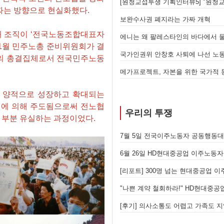
[원청교섭투쟁 기획인터뷰5] "원청교섭을 성사시킬 있는 힘은 법이 아니라 단결투쟁입니다" - 현대제철 비정규직지회 이상규 동지
경동도시가스 고객서비스센터 안전업
짜는 방향으로 현실화했다.
 4개 조직이 ‘전국노동조합대표자
에니는 왜 팔레스타인의 바다에서 물러났는가 - 총파업, 항구 봉쇄, 국제 연대가 만들어 낸 에너지 자본의 후퇴
[번역] 빵과 장미: 자본주의 아래서의
 11월 민주노총 준비위원회가 결
국가인권위 안창호 사퇴에 나선 노동자의 목소리, 폭염처럼 쏟아지는 불평등에 맞서 노동자계급의 메아리를!
누구의 자유인가, 누구를 위한 자유
운동의 총결집체로서 전국민주노동
떻게 싸울 것인가?
 양적으로 성장하고 확대되는
선에 의해 주도됨으로써 전노협
우리의 투쟁
 부분 유실하는 과정이었다.
이 노동조합 가입을 선언하다
6월 26일 HD현대중공업 이주노동자 투쟁문화제, 이주노동자들의 함성과 노랫소리가 울산 동구 앞바다에 울려 퍼지다!
[후기] 진짜 사장 서울시와 국가를 
자리에 모이다
[후기] 현대차 진짜 사장 당장 나와!
 일어서다
[후기] 의사소통도 어렵고 가족도 지역 기반도 없지만, 민주노조의 길이 옳기에 투쟁하는 이주노동자
[발언] 노동절, 우리는 끓어오르는 