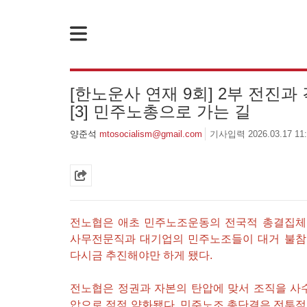
[한노운사 연재 9회] 2부 전진과 격돌
[3] 민주노총으로 가는 길
[성명] 기업 범죄 방패막이 사법부, 변하지 않는 체제의 실체 - 아리셀 참사 주범 박순관 4년 선고에 부쳐
양준석
mtosocialism@gmail.com
기사입력 2026.03.17 11:
죽음을 애도하며
[뉴스레터 11호] 사회주의를향한전진 앞으로!
!
[성명] 더 많은 이윤을 위한 경영을 모든 노동현장에서
[성명] 이재명정부·서울시교육청·경찰의 폭력 탄압을 규탄한다! 지혜복 교사와 연대자들을 즉각 석방하라!
[성명] 이것은 현대중공업 자본을 대리한 사법부의 
전노협은 애초 민주노조운동의 전국적 총결집체
[성명] 말뿐인 학살 규탄은 공모의 또 다른 이름이다! 평화활동가 여권 무효화 지금 당장 철회하라!
[성명] 오늘 삼성 노동자를 향한 칼날은 내일 다른 노
사무전문직과 대기업의 민주노조들이 대거 불참
다시금 추진해야만 하게 됐다.
전노협은 정권과 자본의 탄압에 맞서 조직을 사수
압으로 점점 약화됐다. 민주노조 총단결은 전투적