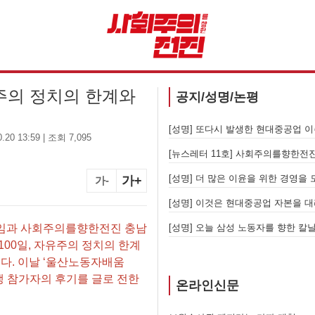
자유주의 정치의 한계와
공지/성명/논평
[성명] 또다시 발생한 현대중공업 이주노동자 중대재해 - 현대중공업과 한국 정부, 우즈베키스탄 노동청을 규탄한다
20 13:59 | 조회 7,095
회주의를향한전진 앞으로!
[성
을 위한 경영을 모든 노동현장에서 철폐하라
[성
가+
가-
중공업 자본을 대리한 사법부의 계급투쟁이다
대모임과 사회주의를향한전진 충남
동자를 향한 칼날은 내일 다른 노동자를 향한다
00일, 자유주의 정치의 한계
다. 이날 ‘울산노동자배움
생 참가자의 후기를 글로 전한
온라인신문