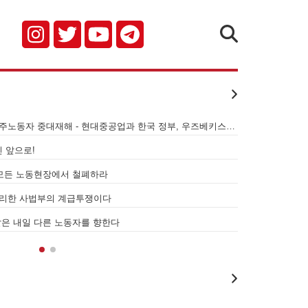
검색
명] 이재명 정부와 CU 원청이 서광석을 죽였다! - 고 서광석 동지의 죽음을 애
명] 고진수를 즉각 석방하라! 감옥에 가야할 자는 주명건과 정근식이다!