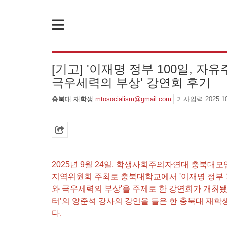
[기고] '이재명 정부 100일, 
극우세력의 부상' 강연회 후기
[성명] 기업 범죄 방패막이 사법부, 변하지 않는 체제의 실체 - 아리셀 참사 주범 박순관 4년 선고에 부쳐
충북대 재학생
mtosocialism@gmail.com
기사입력 2025.10.
을 죽였다! - 고 서광석 동지의 죽음을 애도하며
[뉴스레터 11호] 사
 가야할 자는 주명건과 정근식이다!
[성명] 더 많은 이윤
[성명] 이재명정부·서울시교육청·경찰의 폭력 탄압을 규탄한다! 지혜복 교사와 연대자들을 즉각 석방하라!
[성명] 이것은 현대
2025년 9월 24일, 학생사회주의자연대 충북
[성명] 말뿐인 학살 규탄은 공모의 또 다른 이름이다! 평화활동가 여권 무효화 지금 당장 철회하라!
[성명] 오늘 삼성 노
지역위원회 주최로 충북대학교에서 '이재명 정부 1
와 극우세력의 부상'을 주제로 한 강연회가 개최됐
터’의 양준석 강사의 강연을 들은 한 충북대 재학
다.