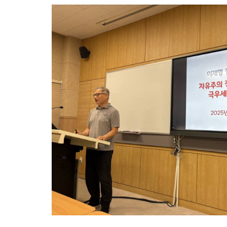
[원청교섭투쟁 기획인터뷰4] 원청교섭은 선택 아닌 필수! 7.15 총파업은 자본에 원청교섭 시작을 알리는 첫걸음이자 선전포고다
보완수사권 
서의 젠더와 계급 (0) 들어가며
자유인가 - 왜곡되고 박제된 광주를 넘어
[원청교섭투쟁 기획인터뷰3] 다가오는 구조조정, 원청책임 부품·서열노동자 총고용 보장을 요구하며 공동파업에 나섭시다! - 현대
메가프로젝트,
행동대회: 이주노동자들이 노동조합 가입을 선언하다
경동도시가스 
[후기] SK하이닉스·한화에어로스페이스 중대재해, 이윤 위해 생명안전을 위협하는 '첨단산업' 자본을 규탄하다
7월 5일 전
가를 앉히는 돌봄 노동자 투쟁을 위해
와! - 5월 28일 원청교섭 불응 현대차 규탄 금속노조 결의대회
[리포트] 3
[우리의 투쟁] 이스라엘의 가자지구 가스전 개발사업에 참여하는 한국석유공사 규탄 기자회견이 열리다.
"나쁜 계약 
르는 분노를 안고 이 자리에 섰습니다