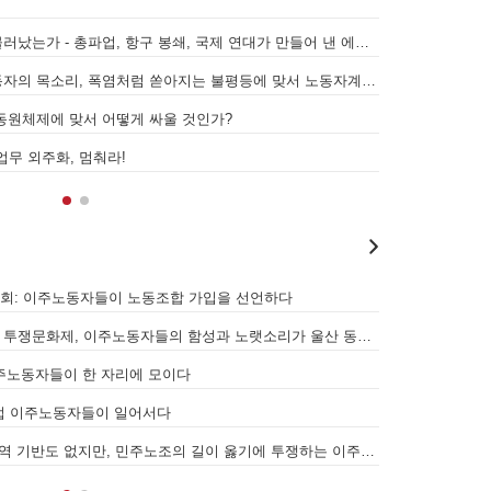
에니는 왜 팔레스타인의 바다에서 물러났는가 - 총파업, 항구 봉쇄, 국제 연대가 만들어 낸 에너지 자본의 후퇴
[번역] 빵과 장미: 자본주의 아래서의 젠더와 계급 (0) 들어가며
국가인권위 안창호 사퇴에 나선 노동자의 목소리, 폭염처럼 쏟아지는 불평등에 맞서 노동자계급의 메아리를!
누구의 자유인가, 누구를 위한 자유인가 - 왜곡되고 박제된 광주를 넘어
7월 5일 전국이주노동자 공동행동대회: 이주노동자들이 노동조합 가입을
6월 26일 HD현대중공업 이주노동자 투쟁문화제, 이주노동자들의 함성과 노랫소리가 울산 동구 앞바다에 울려 퍼지다!
[후기] 진짜 사장 서울시와 국가를 앉히는 돌봄 노동자 투쟁을 위해
[후기] 현대차 진짜 사장 당장 나와! - 5월 28일 원청교섭 불응 현대차 
[후기] 의사소통도 어렵고 가족도 지역 기반도 없지만, 민주노조의 길이 옳기에 투쟁하는 이주노동자
[발언] 노동절, 우리는 끓어오르는 분노를 안고 이 자리에 섰습니다